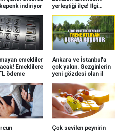
kepenk indiriyor
yerleştiği ilçe! İlgi
artıyor
mayan emekliler
Ankara ve İstanbul'a
acak! Emeklilere
çok yakın. Gezginlerin
 TL ödeme
yeni gözdesi olan il
urcun
Çok sevilen peynirin