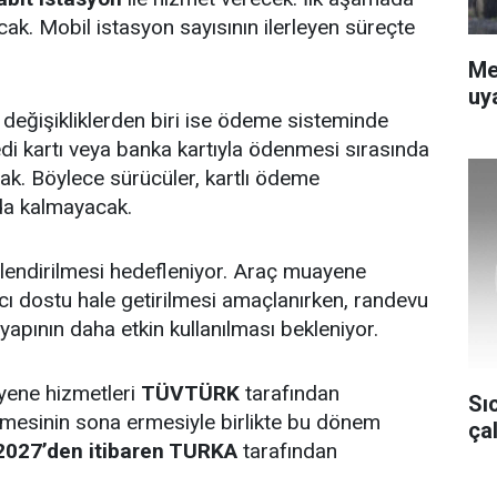
ak. Mobil istasyon sayısının ilerleyen süreçte
Me
uya
i değişikliklerden biri ise ödeme sisteminde
di kartı veya banka kartıyla ödenmesi sırasında
ak. Böylece sürücüler, kartlı ödeme
da kalmayacak.
üçlendirilmesi hedefleniyor. Araç muayene
nıcı dostu hale getirilmesi amaçlanırken, randevu
yapının daha etkin kullanılması bekleniyor.
ayene hizmetleri
TÜVTÜRK
tarafından
Sı
mesinin sona ermesiyle birlikte bu dönem
ça
2027’den itibaren TURKA
tarafından