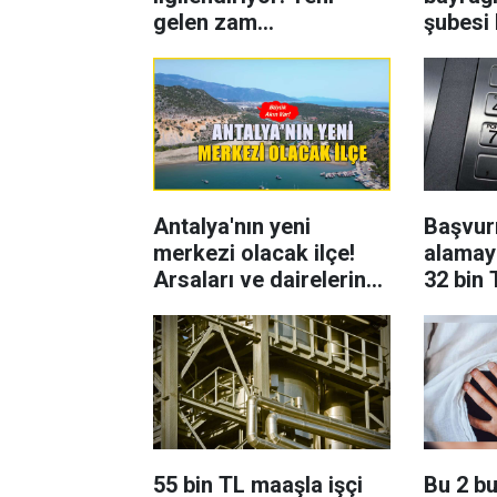
gelen zam
şubesi 
beklenmiyordu
Antalya'nın yeni
Başvur
merkezi olacak ilçe!
alamay
Arsaları ve dairelerine
32 bin
yoğun ilgi var
55 bin TL maaşla işçi
Bu 2 b