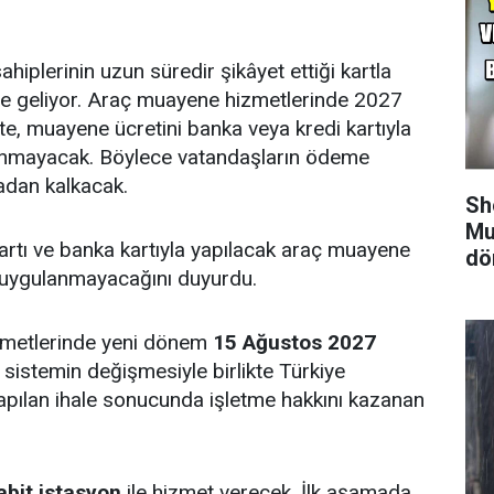
hiplerinin uzun süredir şikâyet ettiği kartla
e geliyor. Araç muayene hizmetlerinde 2027
te, muayene ücretini banka veya kredi kartıyla
ınmayacak. Böylece vatandaşların ödeme
tadan kalkacak.
Sh
Mu
artı ve banka kartıyla yapılacak araç muayene
dö
 uygulanmayacağını duyurdu.
metlerinde yeni dönem
15 Ağustos 2027
sistemin değişmesiyle birlikte Türkiye
apılan ihale sonucunda işletme hakkını kazanan
abit istasyon
ile hizmet verecek. İlk aşamada