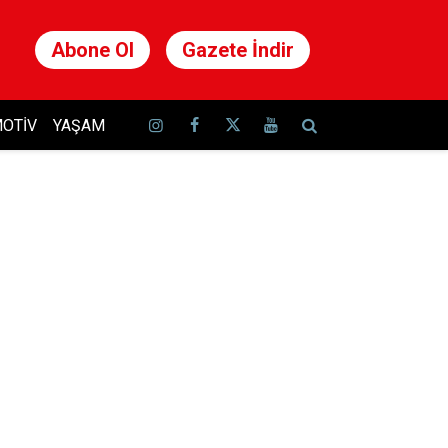
Abone Ol
Gazete İndir
OTIV
YAŞAM