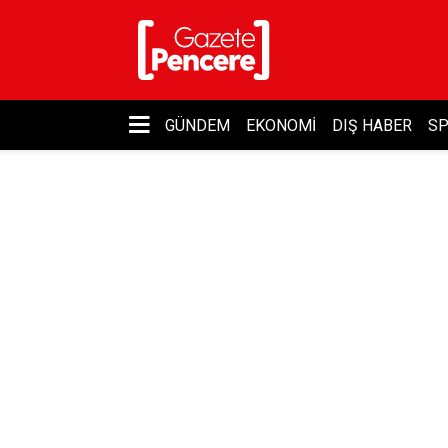
GÜNDEM
EKONOMI
DIŞ HABER
S