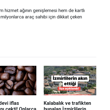
em hizmet ağının genişlemesi hem de kartlı
ilyonlarca araç sahibi için dikkat çeken
evi iflas
Kalabalık ve trafikten
nı çekti! Onlarca
bunalan İzmirlilerin