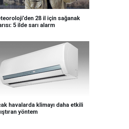
teoroloji’den 28 il için sağanak
rısı: 5 ilde sarı alarm
cak havalarda klimayı daha etkili
lıştıran yöntem