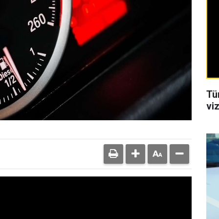
Tü
viz