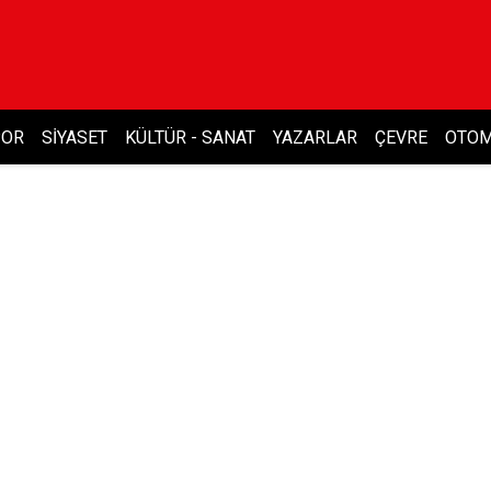
POR
SIYASET
KÜLTÜR - SANAT
YAZARLAR
ÇEVRE
OTOM