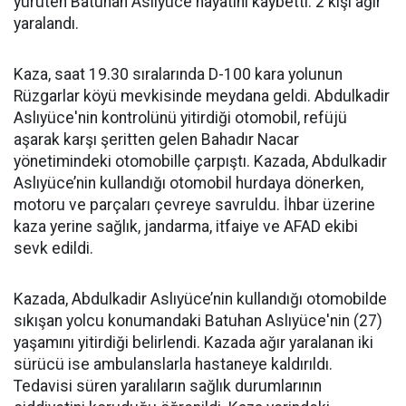
yürüten Batuhan Aslıyüce hayatını kaybetti. 2 kişi ağır
yaralandı.
Kaza, saat 19.30 sıralarında D-100 kara yolunun
Rüzgarlar köyü mevkisinde meydana geldi. Abdulkadir
Aslıyüce'nin kontrolünü yitirdiği otomobil, refüjü
aşarak karşı şeritten gelen Bahadır Nacar
yönetimindeki otomobille çarpıştı. Kazada, Abdulkadir
Aslıyüce’nin kullandığı otomobil hurdaya dönerken,
motoru ve parçaları çevreye savruldu. İhbar üzerine
kaza yerine sağlık, jandarma, itfaiye ve AFAD ekibi
sevk edildi.
Kazada, Abdulkadir Aslıyüce’nin kullandığı otomobilde
sıkışan yolcu konumandaki Batuhan Aslıyüce'nin (27)
yaşamını yitirdiği belirlendi. Kazada ağır yaralanan iki
sürücü ise ambulanslarla hastaneye kaldırıldı.
Tedavisi süren yaralıların sağlık durumlarının