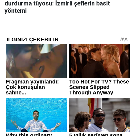
durdurma tüyosu: İzmirli şeflerin basit
yöntemi