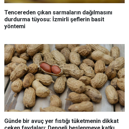
Tencereden çıkan sarmaların dağılmasını
durdurma tüyosu: İzmirli şeflerin basit
yöntemi
Günde bir avuç yer fıstığı tüketmenin dikkat
çeken faydaları: Dengeli beslenmeye katkı