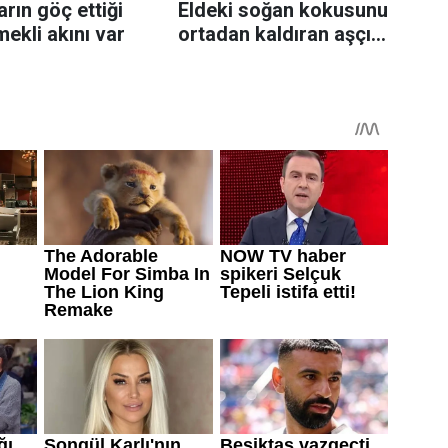
rın göç ettiği
Eldeki soğan kokusunu
mekli akını var
ortadan kaldıran aşçı
sırrı