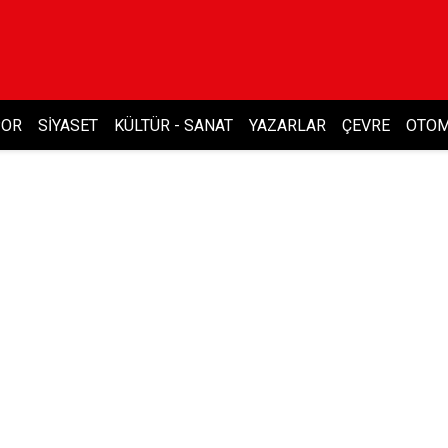
POR
SIYASET
KÜLTÜR - SANAT
YAZARLAR
ÇEVRE
OTOM