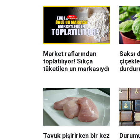
Market raflarından
Saksı d
toplatılıyor! Sıkça
çiçekle
tüketilen un markasıydı
durdur
Böcekl
yolu
Tavuk pişirirken bir kez
Durumu