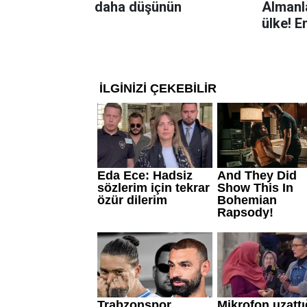
daha düşünün
Almanla
ülke! E