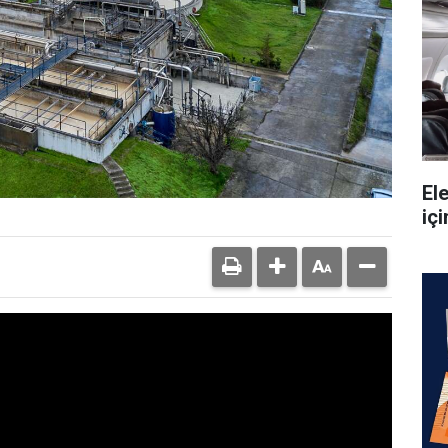
Ele
içi