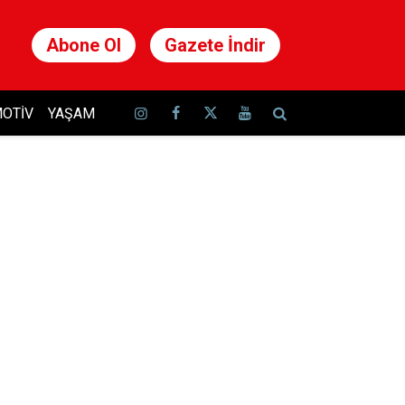
Abone Ol
Gazete İndir
OTIV
YAŞAM