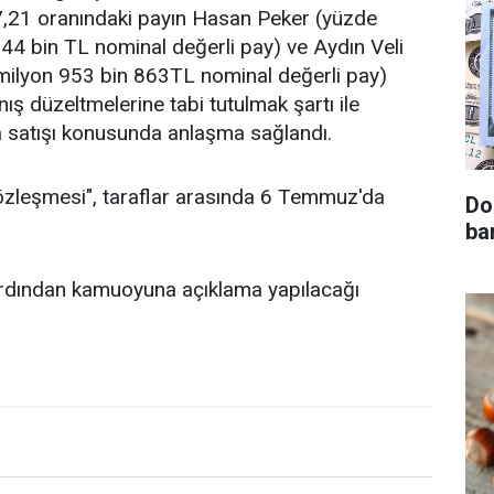
7,21 oranındaki payın Hasan Peker (yüzde
44 bin TL nominal değerli pay) ve Aydın Veli
 milyon 953 bin 863TL nominal değerli pay)
ş düzeltmelerine tabi tutulmak şartı ile
a satışı konusunda anlaşma sağlandı.
özleşmesi", taraflar arasında 6 Temmuz'da
Do
ba
ardından kamuoyuna açıklama yapılacağı