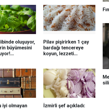
Fın
ibinde oluşuyor,
Pilav pişirirken 1 çay
rin büyümesini
bardağı tencereye
uyor!
koyun, lezzeti
enmeyi önleme
katlanıyor tadan etli
sanıyor
Mec
sil
 iyi olmayan
İzmirli şef açıkladı: