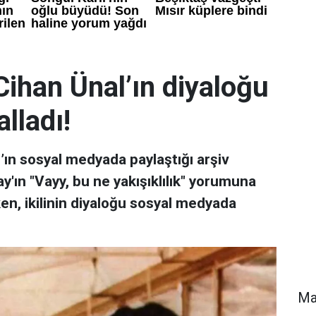
ihan Ünal’ın diyaloğu
lladı!
’ın sosyal medyada paylaştığı arşiv
y'ın "Vayy, bu ne yakışıklılık" yorumuna
ken, ikilinin diyaloğu sosyal medyada
Ma