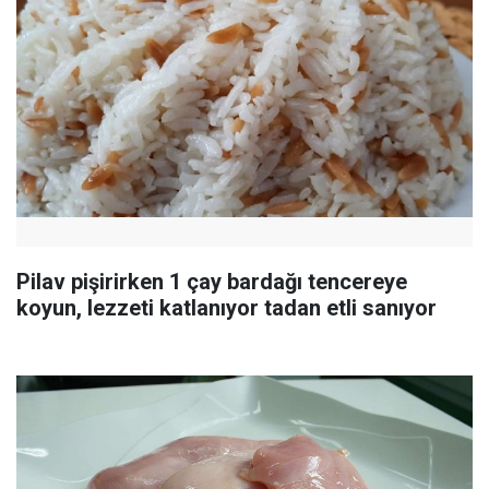
Pilav pişirirken 1 çay bardağı tencereye
koyun, lezzeti katlanıyor tadan etli sanıyor