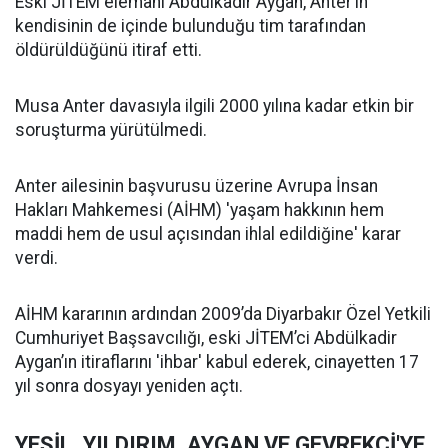
Eski JİTEM elemanı Abdülkadir Aygan, Anter’in
kendisinin de içinde bulunduğu tim tarafından
öldürüldüğünü itiraf etti.
Musa Anter davasıyla ilgili 2000 yılına kadar etkin bir
soruşturma yürütülmedi.
Anter ailesinin başvurusu üzerine Avrupa İnsan
Hakları Mahkemesi (AİHM) 'yaşam hakkının hem
maddi hem de usul açısından ihlal edildiğine' karar
verdi.
AİHM kararının ardından 2009’da Diyarbakır Özel Yetkili
Cumhuriyet Başsavcılığı, eski JİTEM’ci Abdülkadir
Aygan’ın itiraflarını 'ihbar' kabul ederek, cinayetten 17
yıl sonra dosyayı yeniden açtı.
YEŞİL, YILDIRIM, AYGAN VE GEVREKÇİ'YE