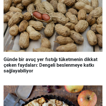
Günde bir avuç yer fıstığı tüketmenin dikkat
çeken faydaları: Dengeli beslenmeye katkı
sağlayabiliyor