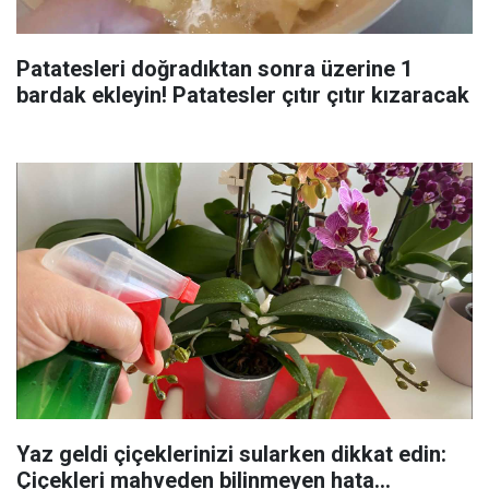
Patatesleri doğradıktan sonra üzerine 1
bardak ekleyin! Patatesler çıtır çıtır kızaracak
Yaz geldi çiçeklerinizi sularken dikkat edin:
Çiçekleri mahveden bilinmeyen hata...