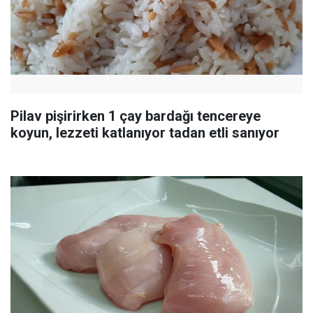
Pilav pişirirken 1 çay bardağı tencereye
koyun, lezzeti katlanıyor tadan etli sanıyor