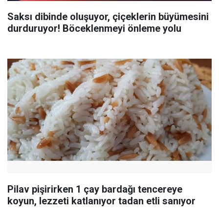
Saksı dibinde oluşuyor, çiçeklerin büyümesini
durduruyor! Böceklenmeyi önleme yolu
Pilav pişirirken 1 çay bardağı tencereye
koyun, lezzeti katlanıyor tadan etli sanıyor