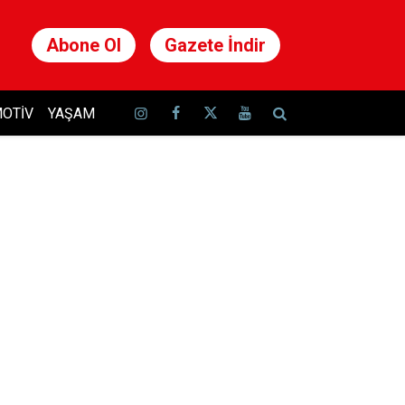
Abone Ol
Gazete İndir
OTIV
YAŞAM