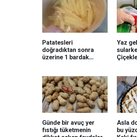
Patatesleri
Yaz gel
doğradıktan sonra
sularke
üzerine 1 bardak
Çiçekl
ekleyin! Patatesler çıtır
bilinme
çıtır kızaracak
Günde bir avuç yer
Asla d
fıstığı tüketmenin
bu yüzd