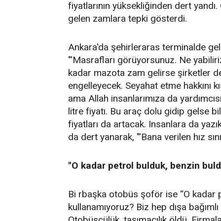
fiyatlarının yüksekliğinden dert yandı
gelen zamlara tepki gösterdi.
Ankara'da şehirleraras terminalde ge
"'Masrafları görüyorsunuz. Ne yabili
kadar mazota zam gelirse şirketler d
engelleyecek. Seyahat etme hakkını kı
ama Allah insanlarımıza da yardımcısı 
litre fiyatı. Bu araç dolu gidip gelse bi
fiyatları da artacak. Insanlara da yazı
da dert yanarak, "'Bana verilen hız sın
''O kadar petrol bulduk, benzin bul
Bi rbaşka otobüs şoför ise “O kadar 
kullanamıyoruz? Biz hep dışa bağımlı 
Otobüscülük, taşımacılık öldü. Firmalar