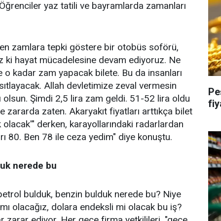
. Öğrenciler yaz tatili ve bayramlarda zamanları
len zamlara tepki göstere bir otobüs soförü,
riz ki hayat mücadelesine devam ediyoruz. Ne
e o kadar zam yapacak bilete. Bu da insanları
sıtlayacak. Allah devletimize zeval vermesin
Peş
olsun. Şimdi 2,5 lira zam geldi. 51-52 lira oldu
fi
le zararda zaten. Akaryakıt fiyatları arttıkça bilet
k olacak'" derken, karayollarındaki radarlardan
ırı 80. Ben 78 ile ceza yedim" diye konuştu.
duk nerede bu
petrol bulduk, benzin bulduk nerede bu? Niye
mı olacağız, dolara endeksli mi olacak bu iş?
 zarar ediyor. Her gece firma yetkilileri, "gece