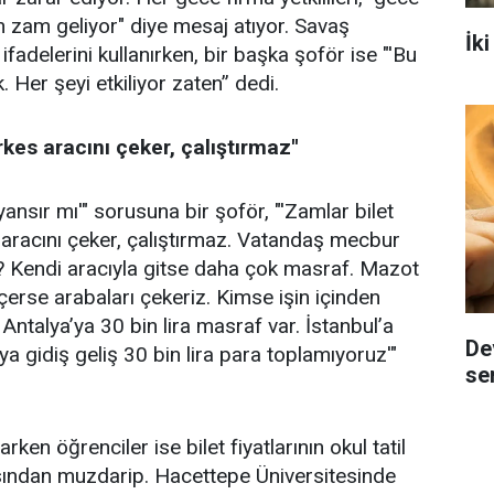
zam geliyor" diye mesaj atıyor. Savaş
İk
ifadelerini kullanırken, bir başka şoför ise "'Bu
 Her şeyi etkiliyor zaten” dedi.
kes aracını çeker, çalıştırmaz''
 yansır mı'" sorusuna bir şoför, "'Zamlar bilet
s aracını çeker, çalıştırmaz. Vatandaş mecbur
? Kendi aracıyla gitse daha çok masraf. Mazot
eçerse arabaları çekeriz. Kimse işin içinden
ntalya’ya 30 bin lira masraf var. İstanbul’a
De
ya gidiş geliş 30 bin lira para toplamıyoruz'"
se
ken öğrenciler ise bilet fiyatlarının okul tatil
ından muzdarip. Hacettepe Üniversitesinde