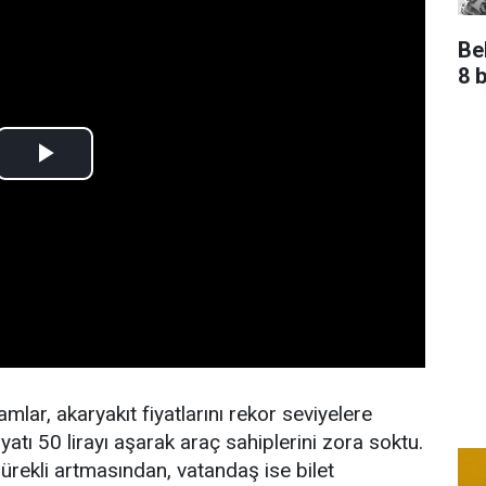
Be
8 b
lar, akaryakıt fiyatlarını rekor seviyelere
fiyatı 50 lirayı aşarak araç sahiplerini zora soktu.
sürekli artmasından, vatandaş ise bilet