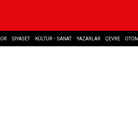
POR
SIYASET
KÜLTÜR - SANAT
YAZARLAR
ÇEVRE
OTOM