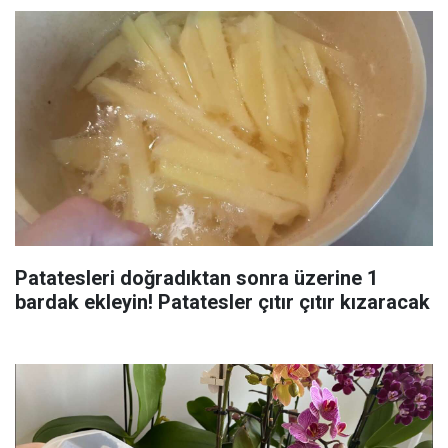
Patatesleri doğradıktan sonra üzerine 1
bardak ekleyin! Patatesler çıtır çıtır kızaracak