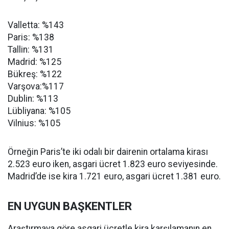
Valletta: %143
Paris: %138
Tallin: %131
Madrid: %125
Bükreş: %122
Varşova:%117
Dublin: %113
Lübliyana: %105
Vilnius: %105
Örneğin Paris’te iki odalı bir dairenin ortalama kirası
2.523 euro iken, asgari ücret 1.823 euro seviyesinde.
Madrid’de ise kira 1.721 euro, asgari ücret 1.381 euro.
EN UYGUN BAŞKENTLER
Araştırmaya göre asgari ücretle kira karşılamanın en