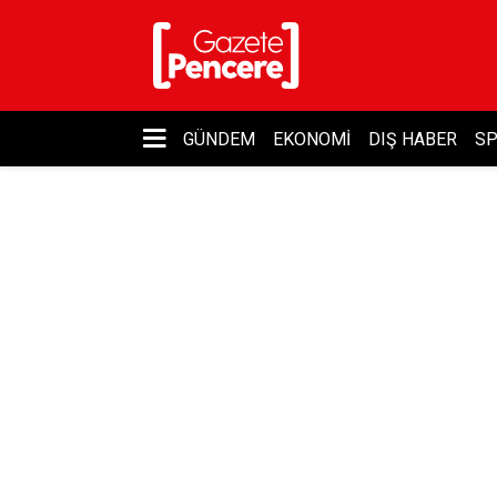
GÜNDEM
EKONOMI
DIŞ HABER
S