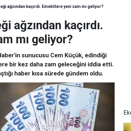
ği ağzından kaçırdı. Emeklilere yeni zam mı geliyor?
i ağzından kaçırdı.
am mı geliyor?
 Haber'in sunucusu Cem Küçük, edindiği
lere bir kez daha zam geleceğini iddia etti.
laştığı haber kısa sürede gündem oldu.
Ek