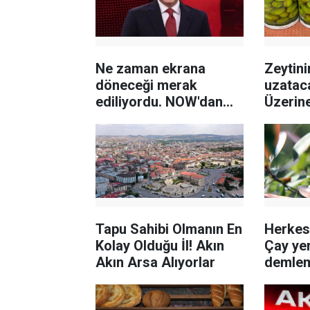
Ne zaman ekrana
Zeytin
döneceği merak
uzatac
ediliyordu. NOW'dan
Üzerine
Selçuk Tepeli kararı
bozulm
Tapu Sahibi Olmanın En
Herkesi
Kolay Olduğu İl! Akın
Çay yer
Akın Arsa Alıyorlar
demlem
çay de