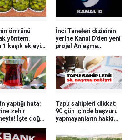
inin ömrünü
İnci Taneleri dizisinin
ak yöntem.
yerine Kanal D'den yeni
 1 kaşık ekleyin
proje! Anlaşma
ayı unutun
sağlandı
n yaptığı hata:
Tapu sahipleri dikkat:
ine zehir
90 gün içinde başvuru
eyin! İşte doğru
yapmayanların hakkı
mleme tekniği
yanacak