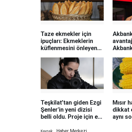
Taze ekmekler için
Akbank
ipuçları: Ekmeklerin
avantajl
küflenmesini önleyen
Akbank
yöntem
promos
Teşkilat’tan giden Ezgi
Mısır 
Şenler'in yeni dizisi
dikkat 
belli oldu. Proje için el
aynı s
sıkıştılar
oluyor!
Haber Merkezi
Kaynak: