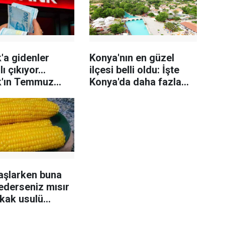
'a gidenler
Konya'nın en güzel
ı çıkıyor...
ilçesi belli oldu: İşte
'ın Temmuz
Konya'da daha fazla
yonu belli oldu
öne çıkan o ilçe
haşlarken buna
ederseniz mısır
okak usulü
 Sırrı bakın ne