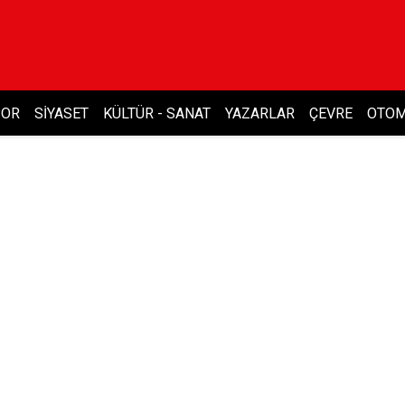
POR
SIYASET
KÜLTÜR - SANAT
YAZARLAR
ÇEVRE
OTOM