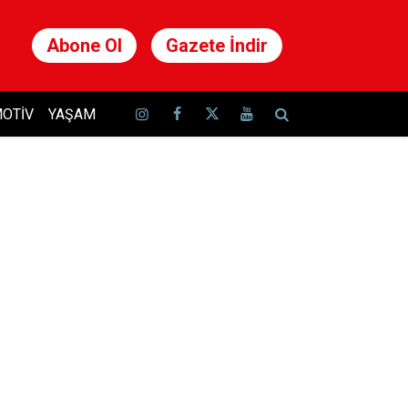
Abone Ol
Gazete İndir
OTIV
YAŞAM