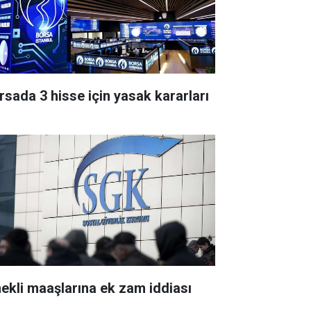
rsada 3 hisse için yasak kararları
ekli maaşlarına ek zam iddiası