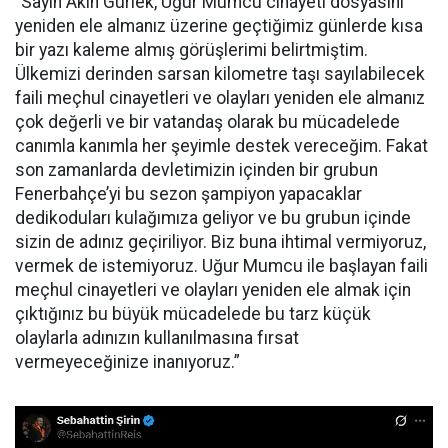
“Sayın Akın Gürlek, Uğur Mumcu cinayeti dosyasını
yeniden ele almanız üzerine geçtiğimiz günlerde kısa
bir yazı kaleme almış görüşlerimi belirtmiştim.
Ülkemizi derinden sarsan kilometre taşı sayılabilecek
faili meçhul cinayetleri ve olayları yeniden ele almanız
çok değerli ve bir vatandaş olarak bu mücadelede
canımla kanımla her şeyimle destek vereceğim. Fakat
son zamanlarda devletimizin içinden bir grubun
Fenerbahçe’yi bu sezon şampiyon yapacaklar
dedikoduları kulağımıza geliyor ve bu grubun içinde
sizin de adınız geçiriliyor. Biz buna ihtimal vermiyoruz,
vermek de istemiyoruz. Uğur Mumcu ile başlayan faili
meçhul cinayetleri ve olayları yeniden ele almak için
çıktığınız bu büyük mücadelede bu tarz küçük
olaylarla adınızın kullanılmasına fırsat
vermeyeceğinize inanıyoruz.”