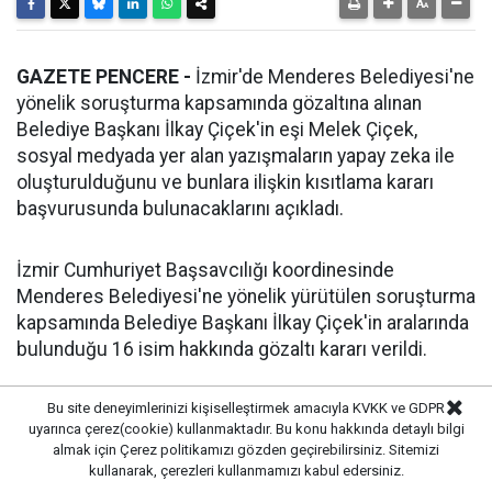
GAZETE PENCERE -
İzmir'de Menderes Belediyesi'ne
yönelik soruşturma kapsamında gözaltına alınan
Belediye Başkanı İlkay Çiçek'in eşi Melek Çiçek,
sosyal medyada yer alan yazışmaların yapay zeka ile
oluşturulduğunu ve bunlara ilişkin kısıtlama kararı
başvurusunda bulunacaklarını açıkladı.
İzmir Cumhuriyet Başsavcılığı koordinesinde
Menderes Belediyesi'ne yönelik yürütülen soruşturma
kapsamında Belediye Başkanı İlkay Çiçek'in aralarında
bulunduğu 16 isim hakkında gözaltı kararı verildi.
Gözaltına alınan isimlerin İl Jandarma Komutanlığı'nda
Bu site deneyimlerinizi kişiselleştirmek amacıyla KVKK ve GDPR
uyarınca çerez(cookie) kullanmaktadır. Bu konu hakkında detaylı bilgi
işlemleri devam ederken Menderes Belediye Başkanı
almak için
Çerez politikamızı
gözden geçirebilirsiniz. Sitemizi
İlkay Çiçek'in eşi Melek Çiçek ile avukatı Atalay Aksay
kullanarak, çerezleri kullanmamızı kabul edersiniz.
açıklamalarda bulundu.