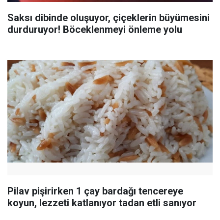
Saksı dibinde oluşuyor, çiçeklerin büyümesini
durduruyor! Böceklenmeyi önleme yolu
Pilav pişirirken 1 çay bardağı tencereye
koyun, lezzeti katlanıyor tadan etli sanıyor