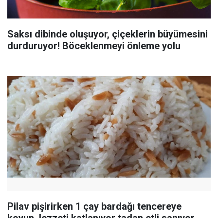
Saksı dibinde oluşuyor, çiçeklerin büyümesini
durduruyor! Böceklenmeyi önleme yolu
Pilav pişirirken 1 çay bardağı tencereye
koyun, lezzeti katlanıyor tadan etli sanıyor