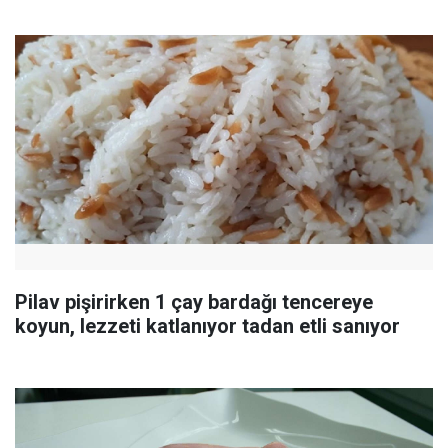
Pilav pişirirken 1 çay bardağı tencereye
koyun, lezzeti katlanıyor tadan etli sanıyor