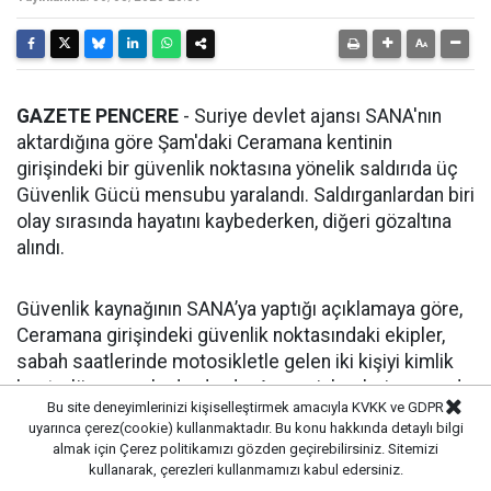
GAZETE PENCERE
- Suriye devlet ajansı SANA'nın
aktardığına göre Şam'daki Ceramana kentinin
girişindeki bir güvenlik noktasına yönelik saldırıda üç
Güvenlik Gücü mensubu yaralandı. Saldırganlardan biri
olay sırasında hayatını kaybederken, diğeri gözaltına
alındı.
Güvenlik kaynağının SANA’ya yaptığı açıklamaya göre,
Ceramana girişindeki güvenlik noktasındaki ekipler,
sabah saatlerinde motosikletle gelen iki kişiyi kimlik
kontrolü amacıyla durdurdu. Arama işlemleri sırasında
Bu site deneyimlerinizi kişiselleştirmek amacıyla KVKK ve GDPR
şüphelilerden biri tabancasını çekerek havaya peş
uyarınca çerez(cookie) kullanmaktadır. Bu konu hakkında detaylı bilgi
peşe ateş açtı, ardından güvenlik görevlilerine doğru
almak için
Çerez politikamızı
gözden geçirebilirsiniz. Sitemizi
iki el bombası attı. Saldırıda üç güvenlik görevlisi
kullanarak, çerezleri kullanmamızı kabul edersiniz.