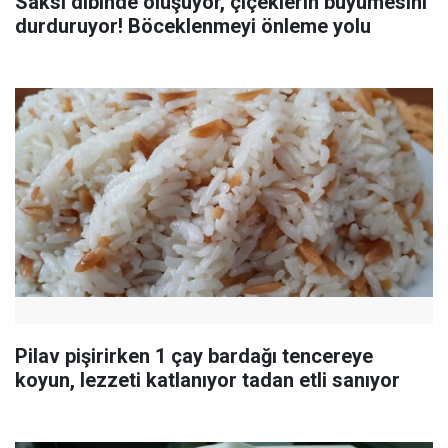
Saksı dibinde oluşuyor, çiçeklerin büyümesini
durduruyor! Böceklenmeyi önleme yolu
Pilav pişirirken 1 çay bardağı tencereye
koyun, lezzeti katlanıyor tadan etli sanıyor