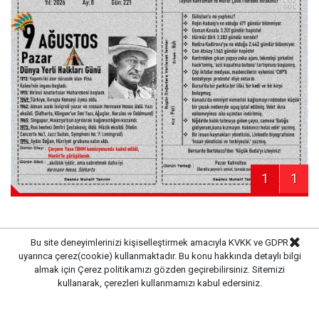
1
1
Bu site deneyimlerinizi kişiselleştirmek amacıyla KVKK ve GDPR
uyarınca çerez(cookie) kullanmaktadır. Bu konu hakkında detaylı bilgi
Haber Merkezi
Kaynak:
almak için
Çerez politikamızı
gözden geçirebilirsiniz. Sitemizi
kullanarak, çerezleri kullanmamızı kabul edersiniz.