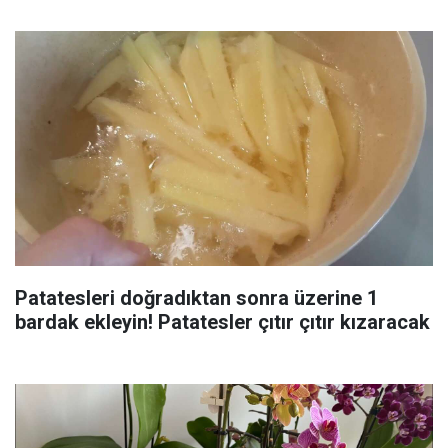
Patatesleri doğradıktan sonra üzerine 1
bardak ekleyin! Patatesler çıtır çıtır kızaracak