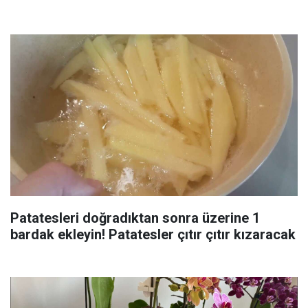
Patatesleri doğradıktan sonra üzerine 1
bardak ekleyin! Patatesler çıtır çıtır kızaracak