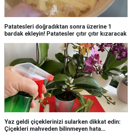
Patatesleri doğradıktan sonra üzerine 1
bardak ekleyin! Patatesler çıtır çıtır kızaracak
Yaz geldi çiçeklerinizi sularken dikkat edin:
Çiçekleri mahveden bilinmeyen hata...