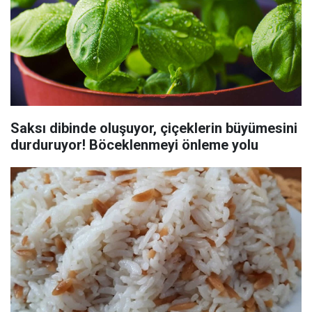
Saksı dibinde oluşuyor, çiçeklerin büyümesini
durduruyor! Böceklenmeyi önleme yolu