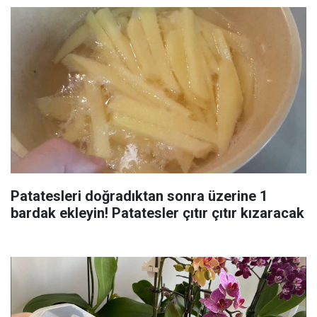
Patatesleri doğradıktan sonra üzerine 1
bardak ekleyin! Patatesler çıtır çıtır kızaracak