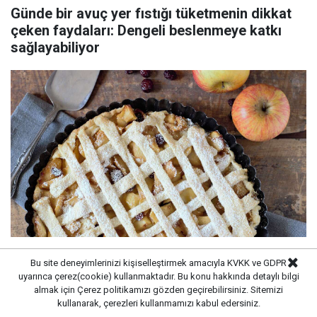
Günde bir avuç yer fıstığı tüketmenin dikkat
çeken faydaları: Dengeli beslenmeye katkı
sağlayabiliyor
Asla doğru yapmıyoruz bu yüzden dağılıyor!
Bu site deneyimlerinizi kişiselleştirmek amacıyla KVKK ve GDPR
Keki fırından kalıp gibi çıkartan tüyo
uyarınca çerez(cookie) kullanmaktadır. Bu konu hakkında detaylı bilgi
almak için
Çerez politikamızı
gözden geçirebilirsiniz. Sitemizi
kullanarak, çerezleri kullanmamızı kabul edersiniz.