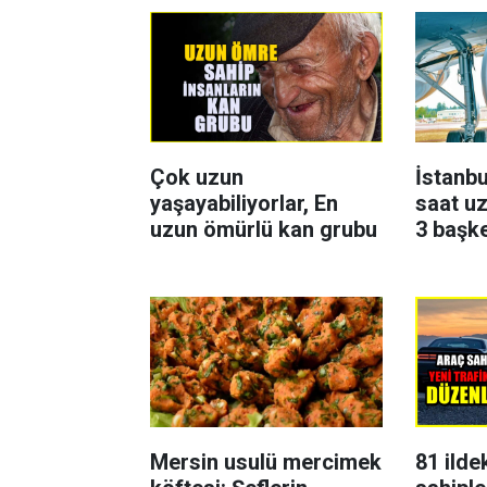
Çok uzun
İstanbu
yaşayabiliyorlar, En
saat uz
uzun ömürlü kan grubu
3 başk
Mersin usulü mercimek
81 ilde