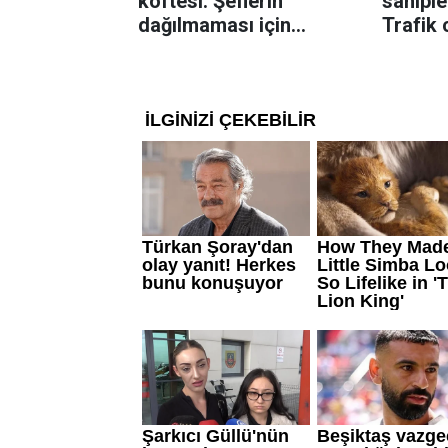
köftesi: Şeflerin
sahiple
dağılmaması için
Trafik 
uyguladığı yöntem
karar