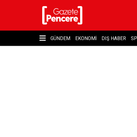
GÜNDEM
EKONOMI
DIŞ HABER
S