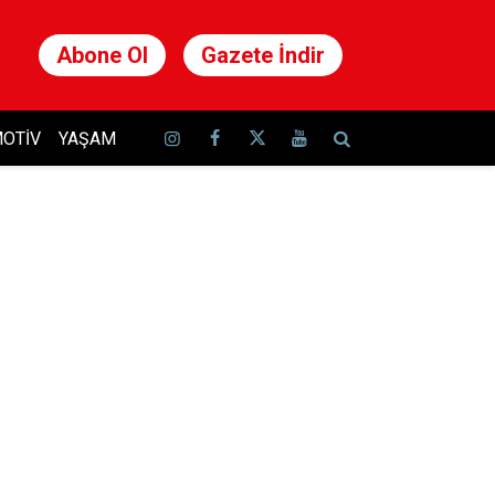
Abone Ol
Gazete İndir
OTIV
YAŞAM