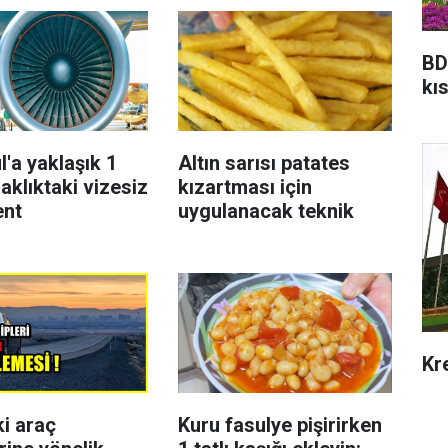
BD
kıs
l'a yaklaşık 1
Altın sarısı patates
aklıktaki vizesiz
kızartması için
ent
uygulanacak teknik
Kr
ki araç
Kuru fasulye pişirirken