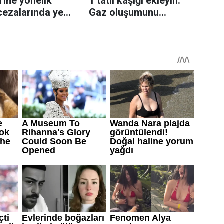
rine yönelik
1 tatlı kaşığı ekleyin:
cezalarında yeni
Gaz oluşumunu
azaltmaya yardımcı
olabiliyor