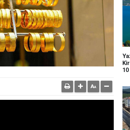
Ya
Kir
10 