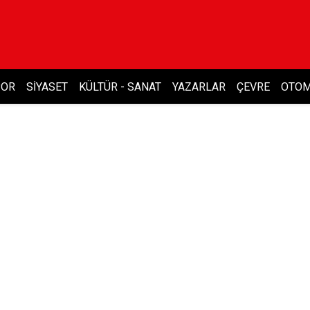
POR
SIYASET
KÜLTÜR - SANAT
YAZARLAR
ÇEVRE
OTOM