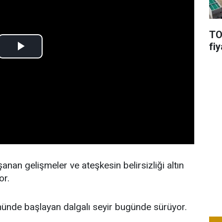
TO
fiy
nan gelişmeler ve ateşkesin belirsizliği altın
or.
gününde başlayan dalgalı seyir bugünde sürüyor.