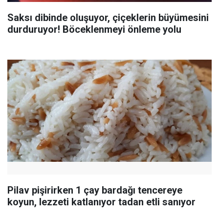
Saksı dibinde oluşuyor, çiçeklerin büyümesini
durduruyor! Böceklenmeyi önleme yolu
Pilav pişirirken 1 çay bardağı tencereye
koyun, lezzeti katlanıyor tadan etli sanıyor