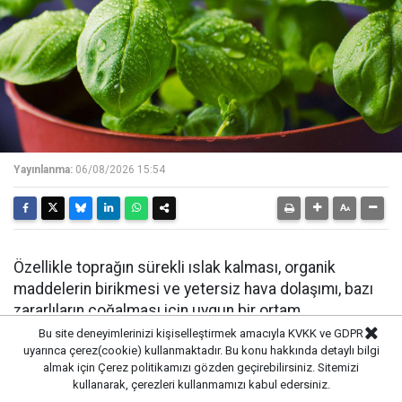
Yayınlanma:
06/08/2026 15:54
Özellikle toprağın sürekli ıslak kalması, organik
maddelerin birikmesi ve yetersiz hava dolaşımı, bazı
zararlıların çoğalması için uygun bir ortam
oluşturabiliyor.
Bu site deneyimlerinizi kişiselleştirmek amacıyla KVKK ve GDPR
uyarınca çerez(cookie) kullanmaktadır. Bu konu hakkında detaylı bilgi
almak için
Çerez politikamızı
gözden geçirebilirsiniz. Sitemizi
Bu durum uzun süre devam ettiğinde bitkinin gelişimi
kullanarak, çerezleri kullanmamızı kabul edersiniz.