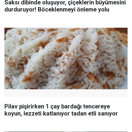
Saksı dibinde oluşuyor, çiçeklerin büyümesini
durduruyor! Böceklenmeyi önleme yolu
Pilav pişirirken 1 çay bardağı tencereye
koyun, lezzeti katlanıyor tadan etli sanıyor