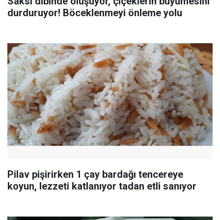
Saksı dibinde oluşuyor, çiçeklerin büyümesini
durduruyor! Böceklenmeyi önleme yolu
Pilav pişirirken 1 çay bardağı tencereye
koyun, lezzeti katlanıyor tadan etli sanıyor