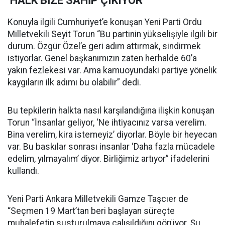
‘HALK BİZE SAHİP ÇIKIYOR’
Konuyla ilgili Cumhuriyet’e konuşan Yeni Parti Ordu
Milletvekili Seyit Torun “Bu partinin yükselişiyle ilgili bir
durum. Özgür Özel’e geri adım attırmak, sindirmek
istiyorlar. Genel başkanımızın zaten herhalde 60’a
yakın fezlekesi var. Ama kamuoyundaki partiye yönelik
kaygıların ilk adımı bu olabilir” dedi.
Bu tepkilerin halkta nasıl karşılandığına ilişkin konuşan
Torun “İnsanlar geliyor, ‘Ne ihtiyacınız varsa verelim.
Bina verelim, kira istemeyiz’ diyorlar. Böyle bir heyecan
var. Bu baskılar sonrası insanlar ‘Daha fazla mücadele
edelim, yılmayalım’ diyor. Birliğimiz artıyor” ifadelerini
kullandı.
Yeni Parti Ankara Milletvekili Gamze Taşcıer de
“Seçmen 19 Mart’tan beri başlayan süreçte
muhalefetin susturulmaya çalışıldığını görüyor. Şu