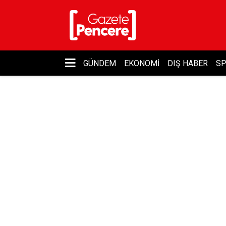
GÜNDEM
EKONOMI
DIŞ HABER
S