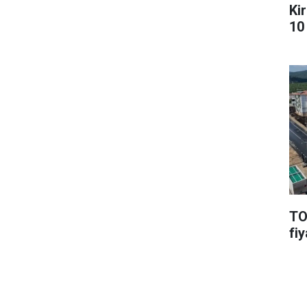
Kir
10 
TO
fiy