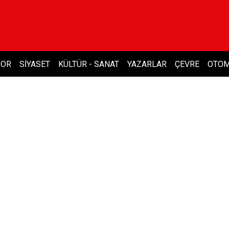
POR
SIYASET
KÜLTÜR - SANAT
YAZARLAR
ÇEVRE
OTOM