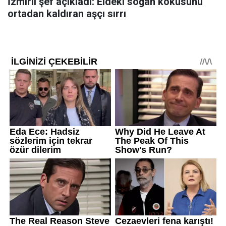
İzmirli şef açıkladı: Eldeki soğan kokusunu
ortadan kaldıran aşçı sırrı