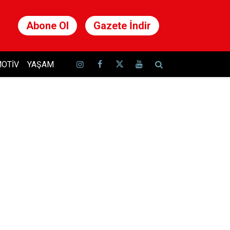
Abone Ol
Gazete İndir
OTIV
YAŞAM