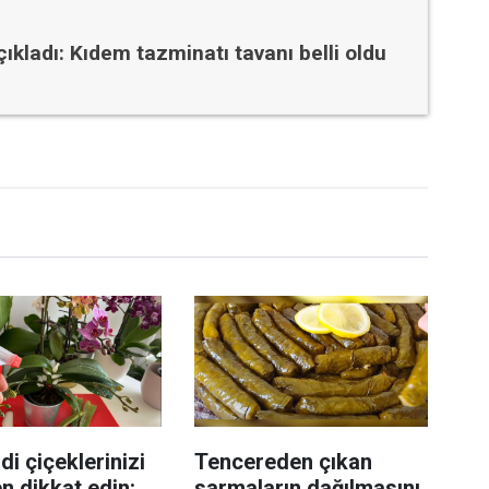
çıkladı: Kıdem tazminatı tavanı belli oldu
di çiçeklerinizi
Tencereden çıkan
n dikkat edin:
sarmaların dağılmasını