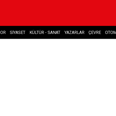
POR
SIYASET
KÜLTÜR - SANAT
YAZARLAR
ÇEVRE
OTOM