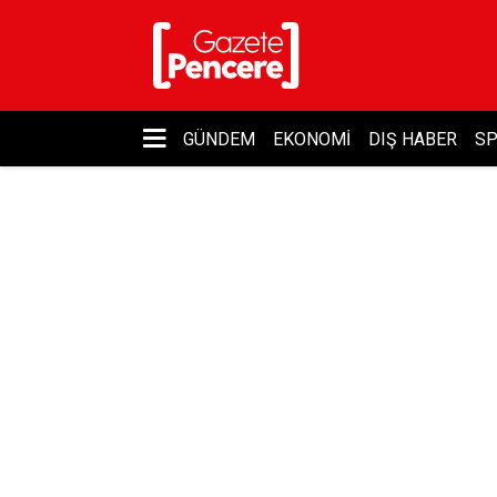
GÜNDEM
EKONOMI
DIŞ HABER
S