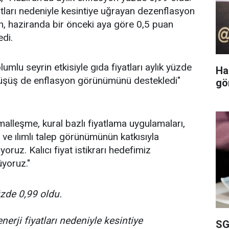
yatları nedeniyle kesintiye uğrayan dezenflasyon
on, haziranda bir önceki aya göre 0,5 puan
edi.
umlu seyrin etkisiyle gıda fiyatları aylık yüzde
Ha
i düşüş de enflasyon görünümünü destekledi"
gö
rmalleşme, kural bazlı fiyatlama uygulamaları,
 ve ılımlı talep görünümünün katkısıyla
ruz. Kalıcı fiyat istikrarı hedefimiz
üyoruz."
zde 0,99 oldu.
nerji fiyatları nedeniyle kesintiye
SG