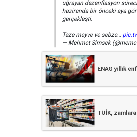
uğrayan dezenflasyon süreci 
haziranda bir önceki aya gör
gerçekleşti.
Taze meyve ve sebze…
pic.
— Mehmet Simsek (@meme
ENAG yıllık en
TÜİK, zamlara i