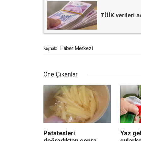
TÜİK verileri a
Haber Merkezi
Kaynak:
Öne Çıkanlar
Patatesleri
Yaz gel
doğradıktan sonra
sularke