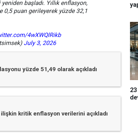
yeniden başladı. Yıllık enflasyon,
ya
e 0,5 puan gerileyerek yüzde 32,1
twitter.com/4wXWQlRikb
tsimsek)
July 3, 2026
flasyonu yüzde 51,49 olarak açıkladı
23
de
lişkin kritik enflasyon verilerini açıkladı