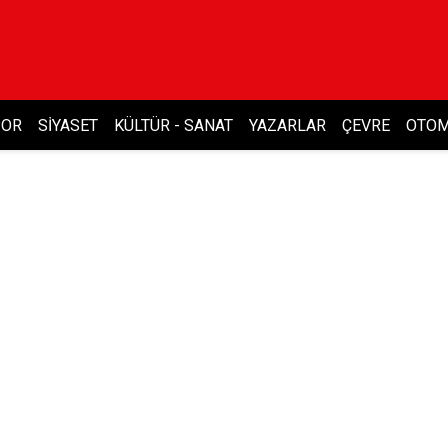
POR
SIYASET
KÜLTÜR - SANAT
YAZARLAR
ÇEVRE
OTOM