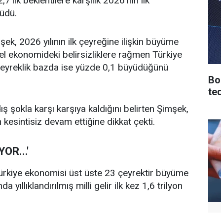
'lik beklentilere karşılık 2026'nın ilk
yüdü.
k, 2026 yılının ilk çeyreğine ilişkin büyüme
sel ekonomideki belirsizliklere rağmen Türkiye
 çeyreklik bazda ise yüzde 0,1 büyüdüğünü
Bo
te
ış şokla karşı karşıya kaldığını belirten Şimşek,
sintisiz devam ettiğine dikkat çekti.
OR...'
ürkiye ekonomisi üst üste 23 çeyrektir büyüme
ıllıklandırılmış milli gelir ilk kez 1,6 trilyon