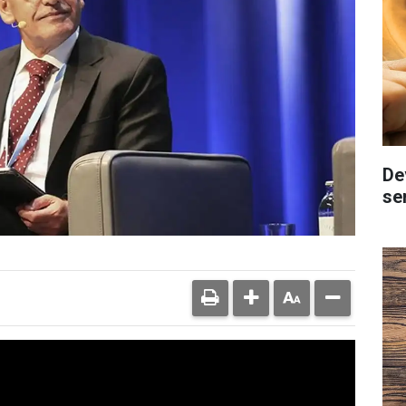
De
se