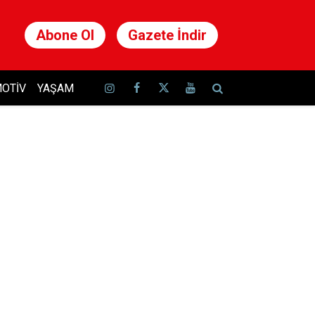
Abone Ol
Gazete İndir
OTIV
YAŞAM