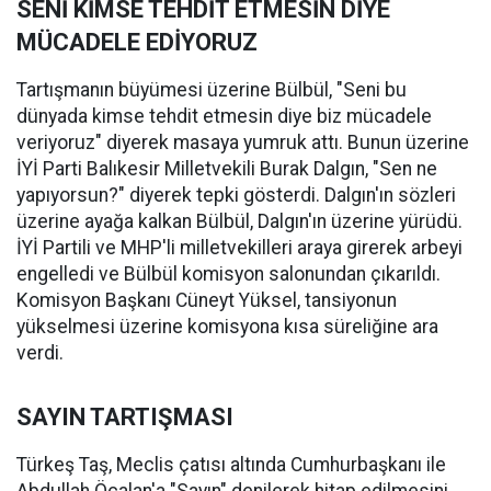
SENİ KİMSE TEHDİT ETMESİN DİYE
MÜCADELE EDİYORUZ
Tartışmanın büyümesi üzerine Bülbül, "Seni bu
dünyada kimse tehdit etmesin diye biz mücadele
veriyoruz" diyerek masaya yumruk attı. Bunun üzerine
İYİ Parti Balıkesir Milletvekili Burak Dalgın, "Sen ne
yapıyorsun?" diyerek tepki gösterdi. Dalgın'ın sözleri
üzerine ayağa kalkan Bülbül, Dalgın'ın üzerine yürüdü.
İYİ Partili ve MHP'li milletvekilleri araya girerek arbeyi
engelledi ve Bülbül komisyon salonundan çıkarıldı.
Komisyon Başkanı Cüneyt Yüksel, tansiyonun
yükselmesi üzerine komisyona kısa süreliğine ara
verdi.
SAYIN TARTIŞMASI
Türkeş Taş, Meclis çatısı altında Cumhurbaşkanı ile
Abdullah Öcalan'a "Sayın" denilerek hitap edilmesini