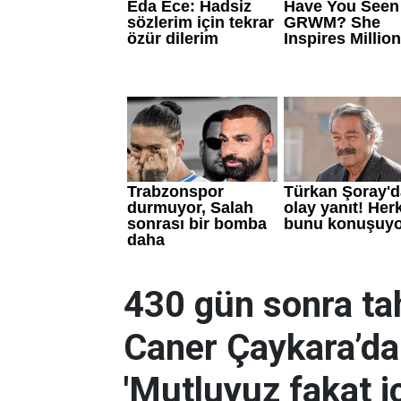
430 gün sonra tah
Caner Çaykara’dan
'Mutluyuz fakat i