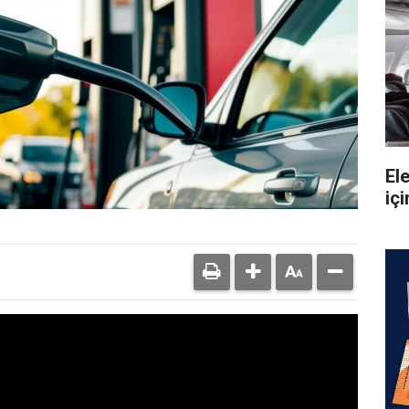
Ele
içi