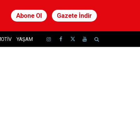
Abone Ol
Gazete İndir
OTIV
YAŞAM