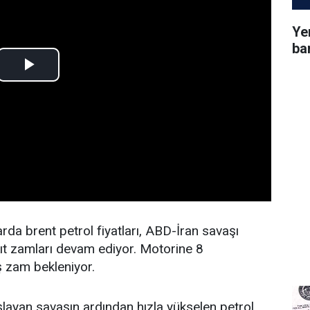
Ye
ba
rda brent petrol fiyatları, ABD-İran savaşı
ıt zamları devam ediyor. Motorine 8
 zam bekleniyor.
başlayan savaşın ardından hızla yükselen petrol