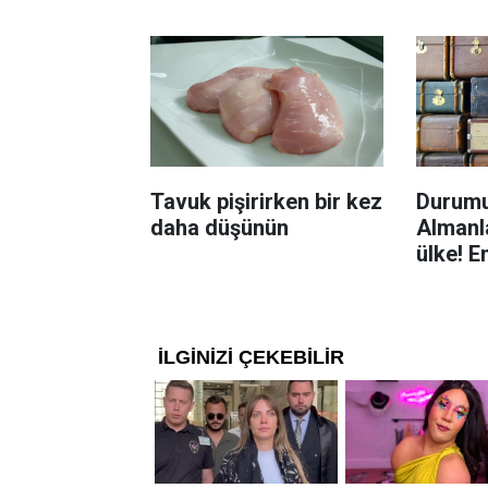
yolu
Tavuk pişirirken bir kez
Durumu
daha düşünün
Almanla
ülke! E