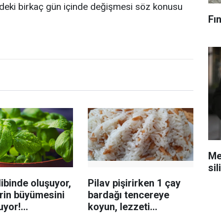
zdeki birkaç gün içinde değişmesi söz konusu
Fın
Mec
sil
ibinde oluşuyor,
Pilav pişirirken 1 çay
rin büyümesini
bardağı tencereye
uyor!
koyun, lezzeti
enmeyi önleme
katlanıyor tadan etli