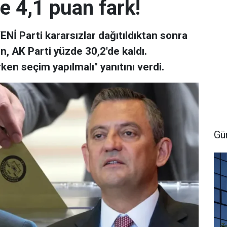
ye 4,1 puan fark!
İ Parti kararsızlar dağıtıldıktan sonra
en, AK Parti yüzde 30,2'de kaldı.
rken seçim yapılmalı" yanıtını verdi.
Gü