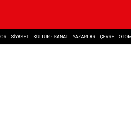
POR
SIYASET
KÜLTÜR - SANAT
YAZARLAR
ÇEVRE
OTOM