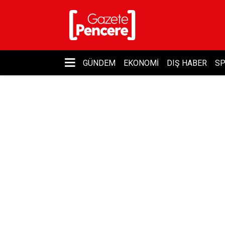
GÜNDEM
EKONOMI
DIŞ HABER
S