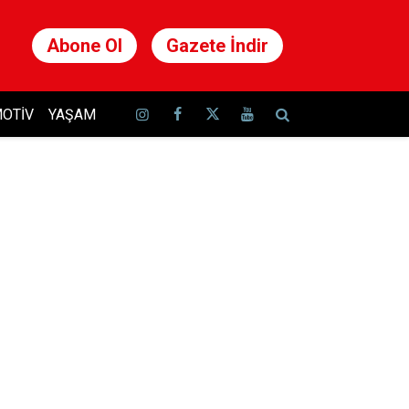
Abone Ol
Gazete İndir
OTIV
YAŞAM