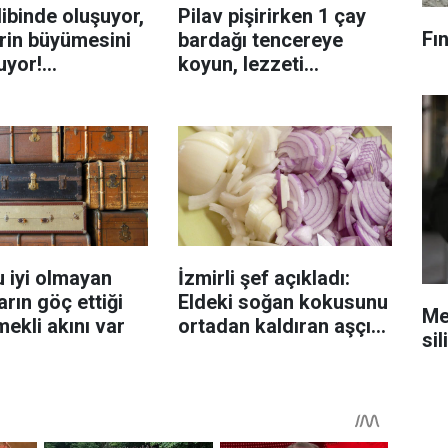
ibinde oluşuyor,
Pilav pişirirken 1 çay
Fın
rin büyümesini
bardağı tencereye
uyor!
koyun, lezzeti
enmeyi önleme
katlanıyor tadan etli
sanıyor
 iyi olmayan
İzmirli şef açıkladı:
rın göç ettiği
Eldeki soğan kokusunu
Mec
mekli akını var
ortadan kaldıran aşçı
sil
sırrı