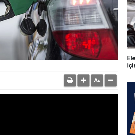
Ele
içi