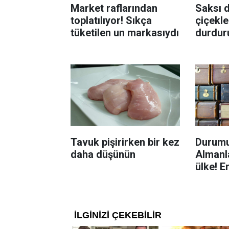
Market raflarından
Saksı d
toplatılıyor! Sıkça
çiçekle
tüketilen un markasıydı
durdur
Böcekl
yolu
Tavuk pişirirken bir kez
Durumu
daha düşünün
Almanla
ülke! E