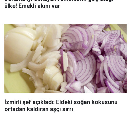
ülke! Emekli akını var
İzmirli şef açıkladı: Eldeki soğan kokusunu
ortadan kaldıran aşçı sırrı