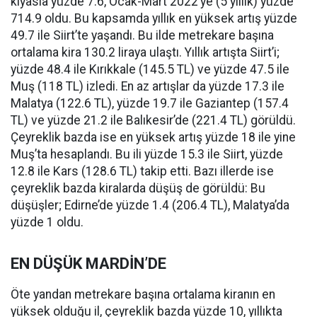
kıyasla yüzde 7.6, Ocak-Mart 2022’ye (5 yıllık) yüzde
714.9 oldu. Bu kapsamda yıllık en yüksek artış yüzde
49.7 ile Siirt’te yaşandı. Bu ilde metrekare başına
ortalama kira 130.2 liraya ulaştı. Yıllık artışta Siirt’i;
yüzde 48.4 ile Kırıkkale (145.5 TL) ve yüzde 47.5 ile
Muş (118 TL) izledi. En az artışlar da yüzde 17.3 ile
Malatya (122.6 TL), yüzde 19.7 ile Gaziantep (157.4
TL) ve yüzde 21.2 ile Balıkesir’de (221.4 TL) görüldü.
Çeyreklik bazda ise en yüksek artış yüzde 18 ile yine
Muş’ta hesaplandı. Bu ili yüzde 15.3 ile Siirt, yüzde
12.8 ile Kars (128.6 TL) takip etti. Bazı illerde ise
çeyreklik bazda kiralarda düşüş de görüldü: Bu
düşüşler; Edirne’de yüzde 1.4 (206.4 TL), Malatya’da
yüzde 1 oldu.
EN DÜŞÜK MARDİN’DE
Öte yandan metrekare başına ortalama kiranın en
yüksek olduğu il, çeyreklik bazda yüzde 10, yıllıkta