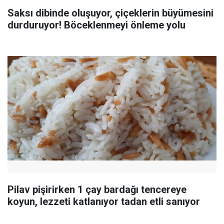
Saksı dibinde oluşuyor, çiçeklerin büyümesini
durduruyor! Böceklenmeyi önleme yolu
Pilav pişirirken 1 çay bardağı tencereye
koyun, lezzeti katlanıyor tadan etli sanıyor