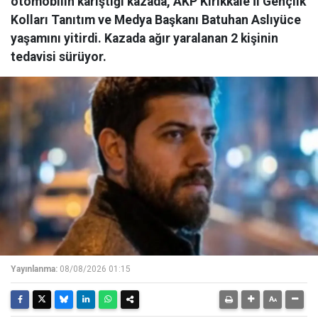
otomobilin karıştığı kazada, AKP Kırıkkale İl Gençlik
Kolları Tanıtım ve Medya Başkanı Batuhan Aslıyüce
yaşamını yitirdi. Kazada ağır yaralanan 2 kişinin
tedavisi sürüyor.
Yayınlanma:
08/08/2026 01:15