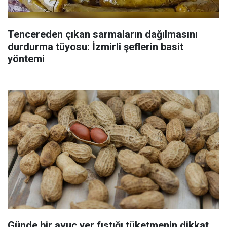
Tencereden çıkan sarmaların dağılmasını
durdurma tüyosu: İzmirli şeflerin basit
yöntemi
Günde bir avuç yer fıstığı tüketmenin dikkat