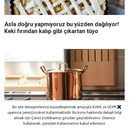
Asla doğru yapmıyoruz bu yüzden dağılıyor!
Keki fırından kalıp gibi çıkartan tüyo
Bu site deneyimlerinizi kişiselleştirmek amacıyla KVKK ve GDPR
uyarınca çerez(cookie) kullanmaktadır. Bu konu hakkında detaylı bilgi
almak için
Çerez politikamızı
gözden geçirebilirsiniz. Sitemizi
kullanarak, çerezleri kullanmamızı kabul edersiniz.
Süt kaynarken taşıyorsa bu yöntemi deneyin: