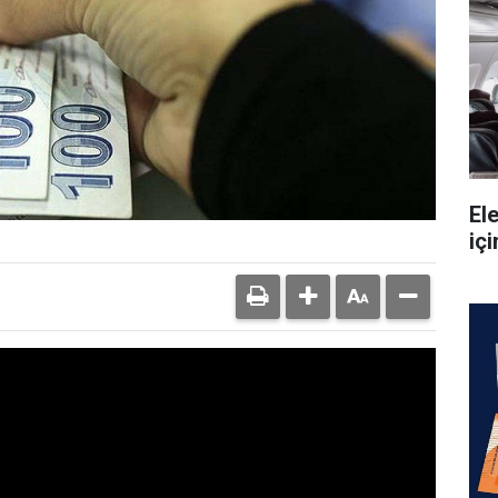
Ele
içi