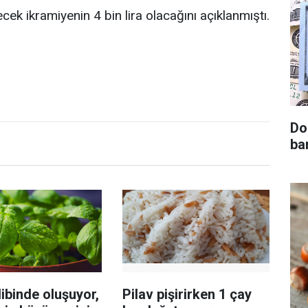
k ikramiyenin 4 bin lira olacağını açıklanmıştı.
Do
ba
ibinde oluşuyor,
Pilav pişirirken 1 çay