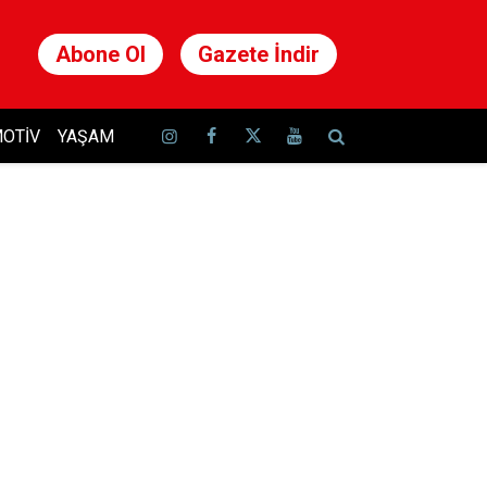
Abone Ol
Gazete İndir
OTIV
YAŞAM