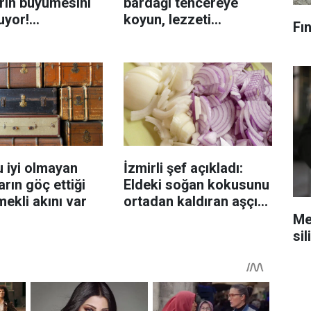
rin büyümesini
bardağı tencereye
uyor!
koyun, lezzeti
Fın
enmeyi önleme
katlanıyor tadan etli
sanıyor
 iyi olmayan
İzmirli şef açıkladı:
rın göç ettiği
Eldeki soğan kokusunu
mekli akını var
ortadan kaldıran aşçı
sırrı
Mec
sil