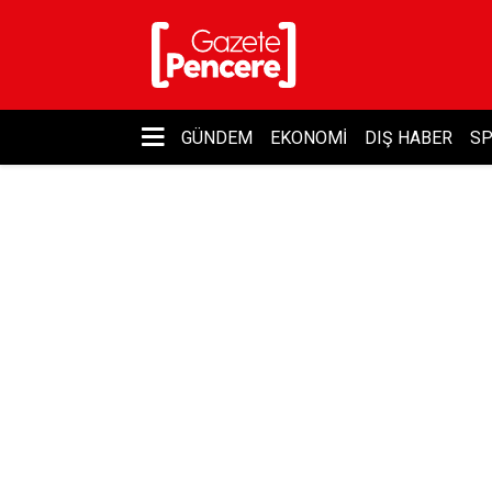
GÜNDEM
EKONOMI
DIŞ HABER
S