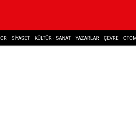
POR
SIYASET
KÜLTÜR - SANAT
YAZARLAR
ÇEVRE
OTOM