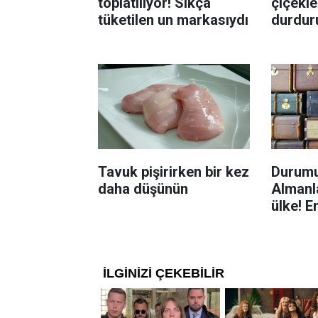
toplatılıyor! Sıkça
çiçekle
tüketilen un markasıydı
durdur
Böcekl
yolu
Tavuk pişirirken bir kez
Durumu
daha düşünün
Almanla
ülke! E