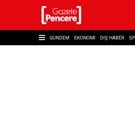
GÜNDEM
EKONOMI
DIŞ HABER
S