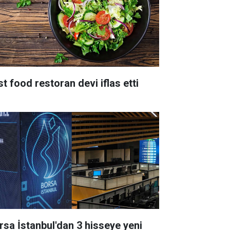
st food restoran devi iflas etti
rsa İstanbul'dan 3 hisseye yeni