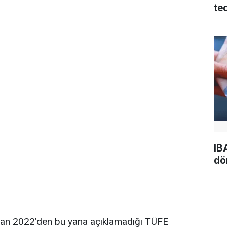
te
IB
dö
isan 2022’den bu yana açıklamadığı TÜFE