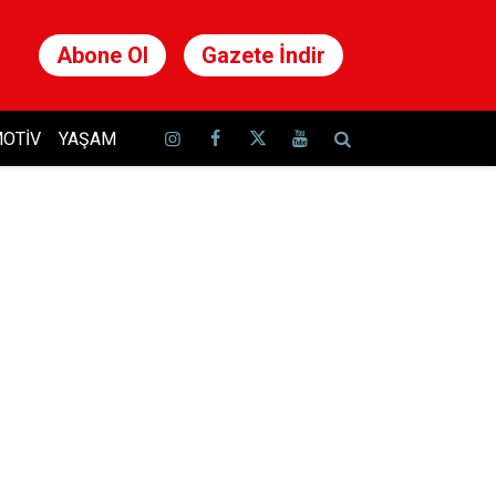
Abone Ol
Gazete İndir
OTIV
YAŞAM