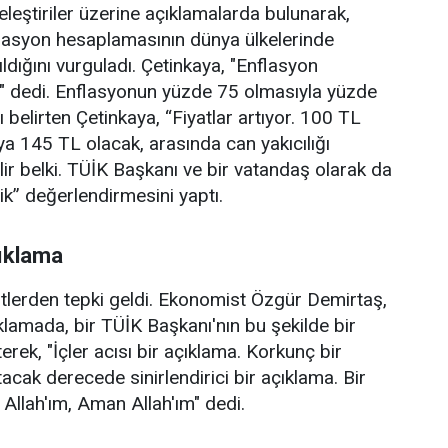
leştiriler üzerine açıklamalarda bulunarak,
flasyon hesaplamasının dünya ülkelerinde
ıldığını vurguladı. Çetinkaya, "Enflasyon
" dedi. Enflasyonun yüzde 75 olmasıyla yüzde
 belirten Çetinkaya, “Fiyatlar artıyor. 100 TL
eya 145 TL olacak, arasında can yakıcılığı
ilir belki. TÜİK Başkanı ve bir vatandaş olarak da
k” değerlendirmesini yaptı.
çıklama
stlerden tepki geldi. Ekonomist Özgür Demirtaş,
lamada, bir TÜİK Başkanı'nın bu şekilde bir
rek, "İçler acısı bir açıklama. Korkunç bir
tacak derecede sinirlendirici bir açıklama. Bir
Allah'ım, Aman Allah'ım" dedi.