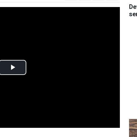
De
se