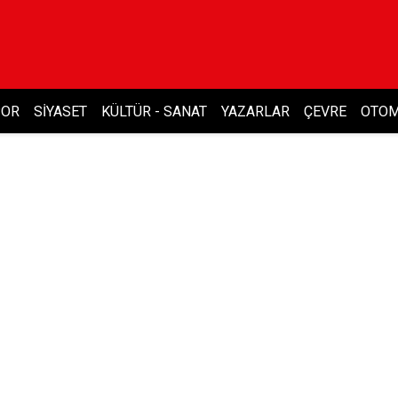
POR
SIYASET
KÜLTÜR - SANAT
YAZARLAR
ÇEVRE
OTOM