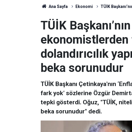
Ana Sayfa
Ekonomi
TÜİK Başkanı’nın
TÜİK Başkanı’nın
ekonomistlerden te
dolandırıcılık yap
beka sorunudur
TÜİK Başkanı Çetinkaya'nın ‘Enfl
fark yok’ sözlerine Özgür Demirt
tepki gösterdi. Oğuz, "TÜİK, niteli
beka sorunudur" dedi.