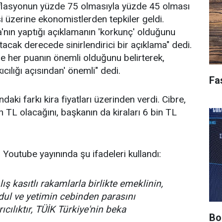
nflasyonun yüzde 75 olmasıyla yüzde 45 olması
i üzerine ekonomistlerden tepkiler geldi.
nın yaptığı açıklamanın 'korkunç' olduğunu
atacak derecede sinirlendirici bir açıklama" dedi.
her puanın önemli olduğunu belirterek,
cılığı açısından' önemli" dedi.
Fa
daki farkı kira fiyatları üzerinden verdi. Cibre,
bin TL olacağını, başkanın da kiraları 6 bin TL
 Youtube yayınında şu ifadeleri kullandı:
ış kasıtlı rakamlarla birlikte emeklinin,
, dul ve yetimin cebinden parasını
rıcılıktır, TÜİK Türkiye'nin beka
Bo