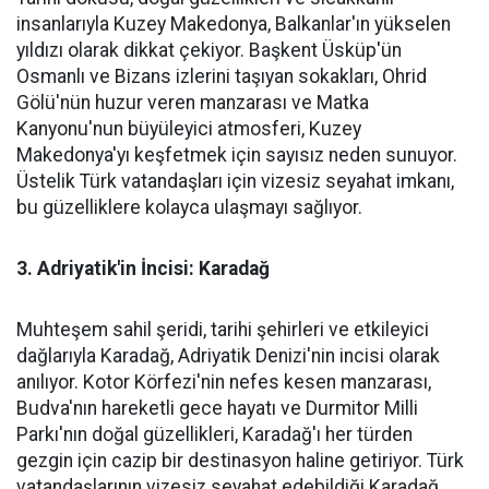
insanlarıyla Kuzey Makedonya, Balkanlar'ın yükselen
yıldızı olarak dikkat çekiyor. Başkent Üsküp'ün
Osmanlı ve Bizans izlerini taşıyan sokakları, Ohrid
Gölü'nün huzur veren manzarası ve Matka
Kanyonu'nun büyüleyici atmosferi, Kuzey
Makedonya'yı keşfetmek için sayısız neden sunuyor.
Üstelik Türk vatandaşları için vizesiz seyahat imkanı,
bu güzelliklere kolayca ulaşmayı sağlıyor.
3. Adriyatik'in İncisi: Karadağ
Muhteşem sahil şeridi, tarihi şehirleri ve etkileyici
dağlarıyla Karadağ, Adriyatik Denizi'nin incisi olarak
anılıyor. Kotor Körfezi'nin nefes kesen manzarası,
Budva'nın hareketli gece hayatı ve Durmitor Milli
Parkı'nın doğal güzellikleri, Karadağ'ı her türden
gezgin için cazip bir destinasyon haline getiriyor. Türk
vatandaşlarının vizesiz seyahat edebildiği Karadağ,