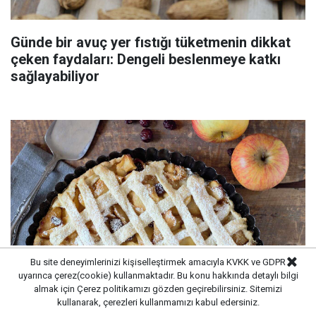
Günde bir avuç yer fıstığı tüketmenin dikkat
çeken faydaları: Dengeli beslenmeye katkı
sağlayabiliyor
Bu site deneyimlerinizi kişiselleştirmek amacıyla KVKK ve GDPR
uyarınca çerez(cookie) kullanmaktadır. Bu konu hakkında detaylı bilgi
almak için
Çerez politikamızı
gözden geçirebilirsiniz. Sitemizi
kullanarak, çerezleri kullanmamızı kabul edersiniz.
Asla doğru yapmıyoruz bu yüzden dağılıyor!