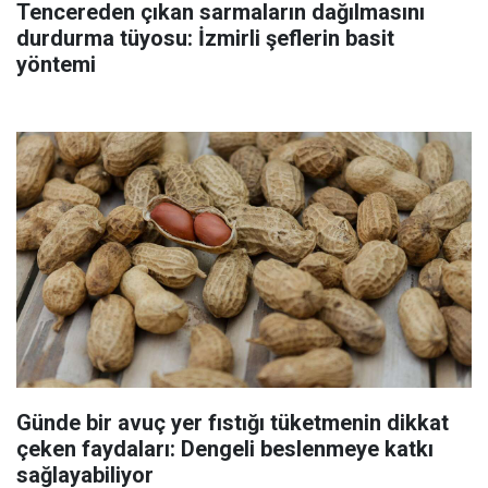
Tencereden çıkan sarmaların dağılmasını
durdurma tüyosu: İzmirli şeflerin basit
yöntemi
Günde bir avuç yer fıstığı tüketmenin dikkat
çeken faydaları: Dengeli beslenmeye katkı
sağlayabiliyor