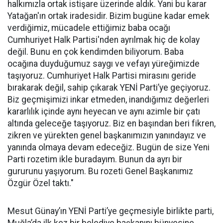
halkımızla ortak istişare üzerinde aldık. Yani bu karar
Yatağan'ın ortak iradesidir. Bizim bugüne kadar emek
verdiğimiz, mücadele ettiğimiz baba ocağı
Cumhuriyet Halk Partisi'nden ayrılmak hiç de kolay
değil. Bunu en çok kendimden biliyorum. Baba
ocağına duyduğumuz saygı ve vefayı yüreğimizde
taşıyoruz. Cumhuriyet Halk Partisi mirasını geride
bırakarak değil, sahip çıkarak YENİ Parti’ye geçiyoruz.
Biz geçmişimizi inkar etmeden, inandığımız değerleri
kararlılık içinde aynı heyecan ve aynı azimle bir çatı
altında geleceğe taşıyoruz. Biz en başından beri fikren,
zikren ve yürekten genel başkanımızın yanındayız ve
yanında olmaya devam edeceğiz. Bugün de size Yeni
Parti rozetim ikle buradayım. Bunun da ayrı bir
gururunu yaşıyorum. Bu rozeti Genel Başkanımız
Özgür Özel taktı."
Mesut Günay’ın YENİ Parti’ye geçmesiyle birlikte parti,
Muğla’da ilk kez bir belediye başkanını bünyesine