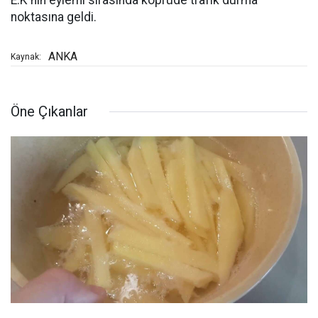
E.K'nin eylemi sırasında köprüde trafik durma
noktasına geldi.
ANKA
Kaynak:
Öne Çıkanlar