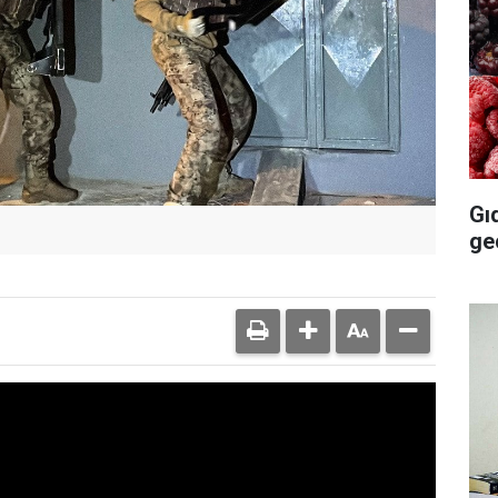
Gı
ge