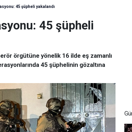
rasyonu: 45 şüpheli yakalandı
asyonu: 45 şüpheli
D terör örgütüne yönelik 16 ilde eş zamanlı
syonlarında 45 şüphelinin gözaltına
Gü