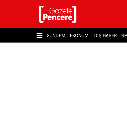
GÜNDEM
EKONOMI
DIŞ HABER
S