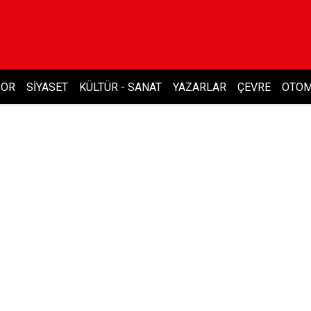
POR
SIYASET
KÜLTÜR - SANAT
YAZARLAR
ÇEVRE
OTOM