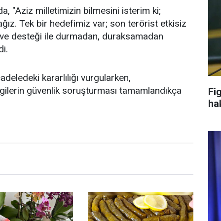
, "Aziz milletimizin bilmesini isterim ki;
ğız. Tek bir hedefimiz var; son terörist etkisiz
sı ve desteği ile durmadan, duraksamadan
di.
deledeki kararlılığı vurgularken,
bilgilerin güvenlik soruşturması tamamlandıkça
Fi
ha