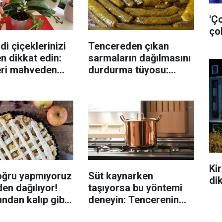
'Ço
çok
di çiçeklerinizi
Tencereden çıkan
n dikkat edin:
sarmaların dağılmasını
eri mahveden
durdurma tüyosu:
yen hata...
İzmirli şeflerin basit
yöntemi
Ki
oğru yapmıyoruz
Süt kaynarken
di
en dağılıyor!
taşıyorsa bu yöntemi
rından kalıp gibi
deneyin: Tencerenin
n tüyo
üzerine yerleştirmek