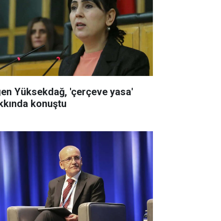
gen Yüksekdağ, 'çerçeve yasa'
kkında konuştu