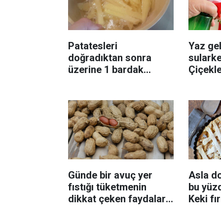
Patatesleri
Yaz gel
doğradıktan sonra
sularke
üzerine 1 bardak
Çiçekl
ekleyin! Patatesler çıtır
bilinme
çıtır kızaracak
Günde bir avuç yer
Asla d
fıstığı tüketmenin
bu yüzd
dikkat çeken faydaları:
Keki fı
Dengeli beslenmeye
çıkarta