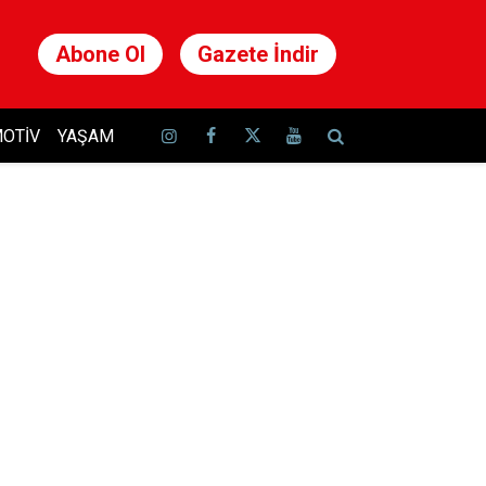
Abone Ol
Gazete İndir
OTIV
YAŞAM