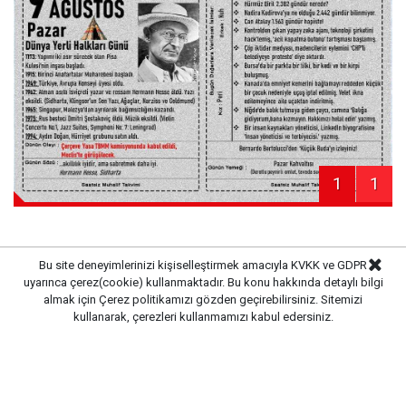
1
1
Bu site deneyimlerinizi kişiselleştirmek amacıyla KVKK ve GDPR
uyarınca çerez(cookie) kullanmaktadır. Bu konu hakkında detaylı bilgi
Haber Merkezi
Kaynak:
almak için
Çerez politikamızı
gözden geçirebilirsiniz. Sitemizi
kullanarak, çerezleri kullanmamızı kabul edersiniz.
Gazete Pencere © 2019