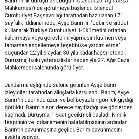
Barım’ın ilk duruşması, bugün İstanbul 26. Ağır Ceza
Mahkemesi’nde görülmeye başlandı. İstanbul
Cumhuriyet Başsavcılığı tarafından hazırlanan 171
sayfalık iddianamede, Ayşe Barım'ın "cebir ve şiddet
kullanarak Türkiye Cumhuriyeti Hükümetini ortadan
kaldırmaya veya görevlerini yapmasını kısmen veya
tamamen engellemeye teşebbüse yardım etme"
suçundan 22 yıl 6 aydan 30 yıla kadar hapsi istendi.
Duruşma, fiziki yetersizlikler nedeniyle 27. Ağır Ceza
Mahkemesi salonunda görülüyor.
Jandarma eşliğinde salona getirilen Ayşe Barım
izleyiciler tarafından alkışlarla karşılandı. Barım, Ayşe
Barım’ın üzerinde uzun ve bol beyaz bir gömlek giydiği
görüldü. Barım’ın son derece zayıfladığı ise gözlerden
kaçmadı. Duruşma, 1 saat gecikmeli başladı. Kimlik
tespitinin ve iddianamenin hatırlatılmasının ardından
Barım’ın savunmasına geçildi. Barım savunmasını
ayakta yapıyor.