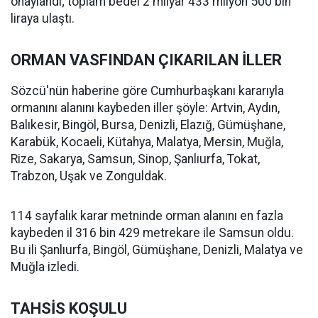
onaylandı; toplam bedel 2 milyar 433 milyon 500 bin
liraya ulaştı.
ORMAN VASFINDAN ÇIKARILAN İLLER
Sözcü'nün haberine göre Cumhurbaşkanı kararıyla
ormanını alanını kaybeden iller şöyle: Artvin, Aydın,
Balıkesir, Bingöl, Bursa, Denizli, Elazığ, Gümüşhane,
Karabük, Kocaeli, Kütahya, Malatya, Mersin, Muğla,
Rize, Sakarya, Samsun, Sinop, Şanlıurfa, Tokat,
Trabzon, Uşak ve Zonguldak.
114 sayfalık karar metninde orman alanını en fazla
kaybeden il 316 bin 429 metrekare ile Samsun oldu.
Bu ili Şanlıurfa, Bingöl, Gümüşhane, Denizli, Malatya ve
Muğla izledi.
TAHSİS KOŞULU