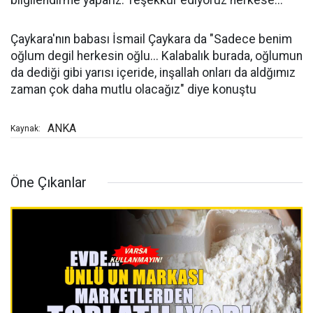
bilgilendirme yaparız. Teşekkür ediyoruz herkese..."
Çaykara'nın babası İsmail Çaykara da "Sadece benim
oğlum degil herkesin oğlu... Kalabalık burada, oğlumun
da dediği gibi yarısı içeride, inşallah onları da aldğımız
zaman çok daha mutlu olacağız" diye konuştu
ANKA
Kaynak:
Öne Çıkanlar