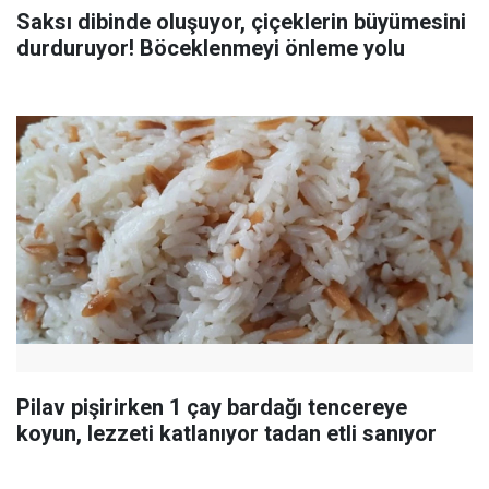
Saksı dibinde oluşuyor, çiçeklerin büyümesini
durduruyor! Böceklenmeyi önleme yolu
Pilav pişirirken 1 çay bardağı tencereye
koyun, lezzeti katlanıyor tadan etli sanıyor