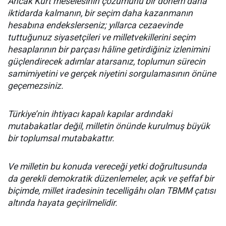
Ancak Kürt meselesinin çözümünü bir dönem daha
iktidarda kalmanın, bir seçim daha kazanmanın
hesabına endekslerseniz; yıllarca cezaevinde
tuttuğunuz siyasetçileri ve milletvekillerini seçim
hesaplarının bir parçası hâline getirdiğiniz izlenimini
güçlendirecek adımlar atarsanız, toplumun sürecin
samimiyetini ve gerçek niyetini sorgulamasının önüne
geçemezsiniz.
Türkiye’nin ihtiyacı kapalı kapılar ardındaki
mutabakatlar değil, milletin önünde kurulmuş büyük
bir toplumsal mutabakattır.
Ve milletin bu konuda vereceği yetki doğrultusunda
da gerekli demokratik düzenlemeler, açık ve şeffaf bir
biçimde, millet iradesinin tecelligâhı olan TBMM çatısı
altında hayata geçirilmelidir.