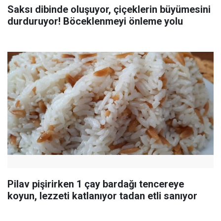
Saksı dibinde oluşuyor, çiçeklerin büyümesini
durduruyor! Böceklenmeyi önleme yolu
Pilav pişirirken 1 çay bardağı tencereye
koyun, lezzeti katlanıyor tadan etli sanıyor