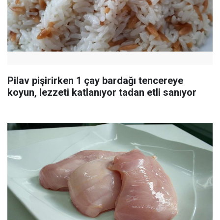
Pilav pişirirken 1 çay bardağı tencereye
koyun, lezzeti katlanıyor tadan etli sanıyor