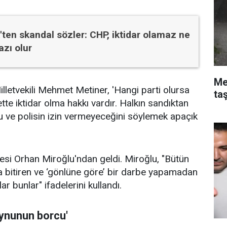
ten skandal sözler: CHP, iktidar olamaz ne
azı olur
Me
lletvekili Mehmet Metiner, 'Hangi parti olursa
taş
tte iktidar olma hakkı vardır. Halkın sandıktan
ordu ve polisin izin vermeyeceğini söylemek apaçık
si Orhan Miroğlu'ndan geldi. Miroğlu, "Bütün
a bitiren ve ‘gönlüne göre’ bir darbe yapamadan
r bunlar" ifadelerini kullandı.
oynunun borcu'