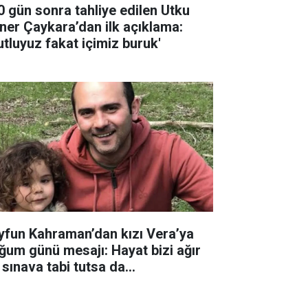
0 gün sonra tahliye edilen Utku
ner Çaykara’dan ilk açıklama:
utluyuz fakat içimiz buruk'
yfun Kahraman’dan kızı Vera’ya
ğum günü mesajı: Hayat bizi ağır
 sınava tabi tutsa da...