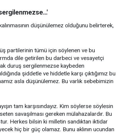
ş sergilenmezse…'
 kalınmasının düşünülemez olduğunu belirterek,
ş partilerinin tümü için söylenen ve bu
rmda dile getirilen bu darbeci ve vesayetçi
r ortak duruş sergilenmezse kaybeden
dığında şiddetle ve hiddetle karşı çıktığımız bu
mamız asla düşünülemez. Bu varlık sebebimizin
ayışın tam karşısındayız. Kim söylerse söylesin
yaseten savaşılması gereken mülahazalardır. Bu
tur. Herkes bilsin ki milletin sandıktan iktidar
meyecek hiç bir güç olamaz. Bunu aklının ucundan