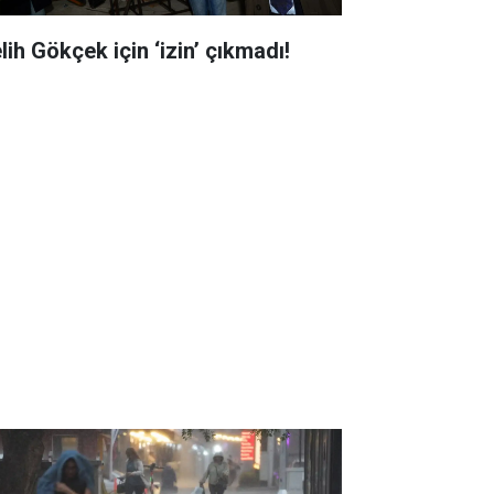
lih Gökçek için ‘izin’ çıkmadı!