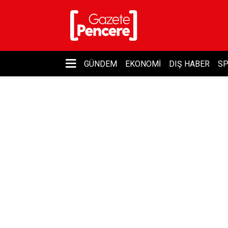
GÜNDEM
EKONOMI
DIŞ HABER
S