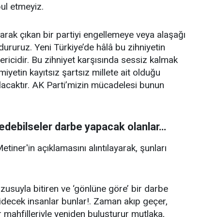
ul etmeyiz.
olarak çıkan bir partiyi engellemeye veya alaşağı
ururuz. Yeni Türkiye’de hâlâ bu zihniyetin
ericidir. Bu zihniyet karşısında sessiz kalmak
miyetin kayıtsız şartsız millete ait olduğu
lacaktır. AK Parti’mizin mücadelesi bunun
a edebilseler darbe yapacak olanlar…
ner'in açıklamasını alıntılayarak, şunları
zusuyla bitiren ve ‘gönlüne göre’ bir darbe
decek insanlar bunlar!. Zaman akıp geçer,
ar mahfilleriyle yeniden buluşturur mutlaka,