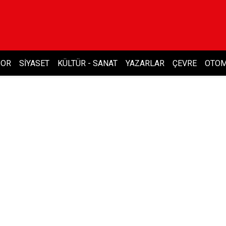
POR
SIYASET
KÜLTÜR - SANAT
YAZARLAR
ÇEVRE
OTOM