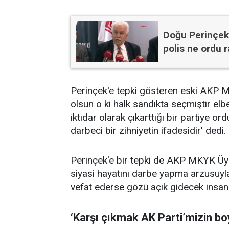
Doğu Perinçek'
polis ne ordu r
Perinçek'e tepki gösteren eski AKP Mi
olsun o ki halk sandıkta seçmiştir elbe
iktidar olarak çıkarttığı bir partiye 
darbeci bir zihniyetin ifadesidir' dedi.
Perinçek'e bir tepki de AKP MKYK Üye
siyasi hayatını darbe yapma arzusuyl
vefat ederse gözü açık gidecek insanla
‘Karşı çıkmak AK Parti’mizin b