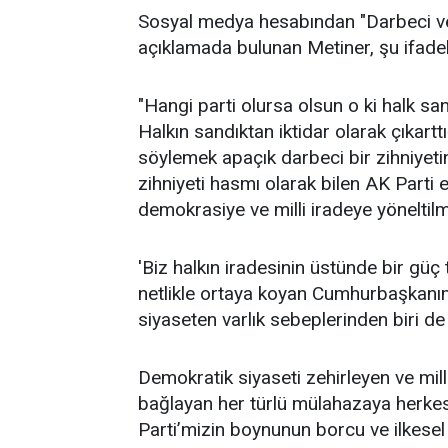
Sosyal medya hesabından "Darbeci ve v
açıklamada bulunan Metiner, şu ifadele
"Hangi parti olursa olsun o ki halk san
Halkın sandıktan iktidar olarak çıkartt
söylemek apaçık darbeci bir zihniyetin
zihniyeti hasmı olarak bilen AK Parti e
demokrasiye ve milli iradeye yöneltilm
'Biz halkın iradesinin üstünde bir gü
netlikle ortaya koyan Cumhurbaşkanımı
siyaseten varlık sebeplerinden biri de
Demokratik siyaseti zehirleyen ve mille
bağlayan her türlü mülahazaya herke
Parti’mizin boynunun borcu ve ilkesel