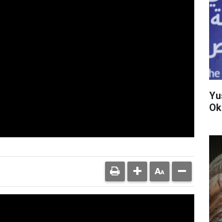
Yu
Ok