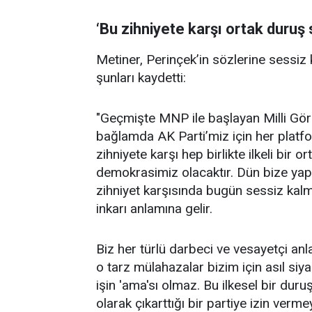
‘Bu zihniyete karşı ortak duru
Metiner, Perinçek’in sözlerine sessiz
şunları kaydetti:
"Geçmişte MNP ile başlayan Milli Görü
bağlamda AK Parti’miz için her platfo
zihniyete karşı hep birlikte ilkeli bi
demokrasimiz olacaktır. Dün bize yapıl
zihniyet karşısında bugün sessiz kal
inkarı anlamına gelir.
Biz her türlü darbeci ve vesayetçi anl
o tarz mülahazalar bizim için asıl si
işin 'ama'sı olmaz. Bu ilkesel bir duruş
olarak çıkarttığı bir partiye izin ver