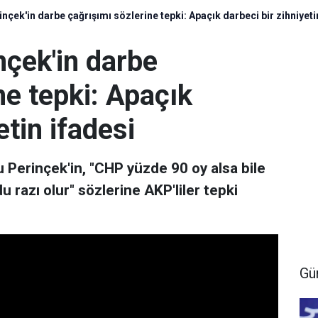
nçek'in darbe çağrışımı sözlerine tepki: Apaçık darbeci bir zihniyeti
nçek'in darbe
ne tepki: Apaçık
etin ifadesi
 Perinçek'in, "CHP yüzde 90 oy alsa bile
u razı olur" sözlerine AKP'liler tepki
Gü