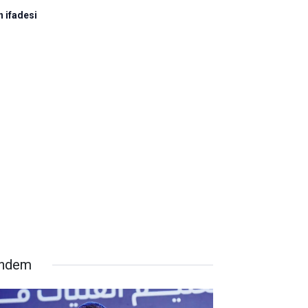
n ifadesi
ndem