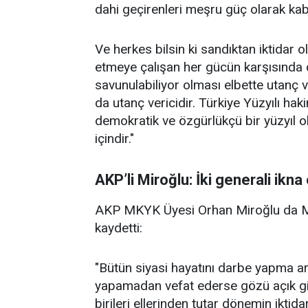
dahi geçirenleri meşru güç olarak kab
Ve herkes bilsin ki sandıktan iktidar 
etmeye çalışan her gücün karşısında d
savunulabiliyor olması elbette utanç v
da utanç vericidir. Türkiye Yüzyılı haki
demokratik ve özgürlükçü bir yüzyıl o
içindir."
AKP’li Miroğlu: İki generali ikn
AKP MKYK Üyesi Orhan Miroğlu da Meti
kaydetti:
"Bütün siyasi hayatını darbe yapma ar
yapamadan vefat ederse gözü açık gi
birileri ellerinden tutar dönemin iktid