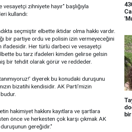
43
esayetçi zihniyete hayır" başlığıyla
Ca
ri kullandı:
'M
dıkta seçmiştir elbette iktidar olma hakkı vardır.
ığı bir partiye ordu ve polisin izin vermeyeceğini
 ifadesidir. Her türlü darbeci ve vesayetçi
lbette bu tarz ifadeleri kimden gelirse gelsin
iş bir tehdit olarak görür ve reddeder.
ç tanımıyoruz!' diyerek bu konudaki duruşunu
zın bizatihi kendisidir. AK Parti’mizin
 budur.
Ta
do
tin hakimiyet hakkını kayıtlara ve şartlara
bir
sten önce ve herkesten çok karşı çıkmak AK
 duruşunun gereğidir."