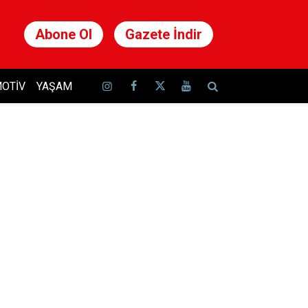
Abone Ol
Gazete İndir
OTIV
YAŞAM