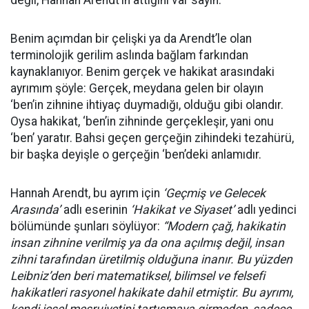
değil, Hannah Arendt’in attığını var sayın.
Benim açımdan bir çelişki ya da Arendt’le olan
terminolojik gerilim aslında bağlam farkından
kaynaklanıyor. Benim gerçek ve hakikat arasındaki
ayrımım şöyle: Gerçek, meydana gelen bir olayın
‘ben’in zihnine ihtiyaç duymadığı, olduğu gibi olandır.
Oysa hakikat, ‘ben’in zihninde gerçekleşir, yani onu
‘ben’ yaratır. Bahsi geçen gerçeğin zihindeki tezahürü,
bir başka deyişle o gerçeğin ‘ben’deki anlamıdır.
Hannah Arendt, bu ayrım için
‘Geçmiş ve Gelecek
Arasında’
adlı eserinin
‘Hakikat ve Siyaset’
adlı yedinci
bölümünde şunları söylüyor:
“Modern çağ, hakikatin
insan zihnine verilmiş ya da ona açılmış değil, insan
zihni tarafından üretilmiş olduğuna inanır. Bu yüzden
Leibniz’den beri matematiksel, bilimsel ve felsefi
hakikatleri rasyonel hakikate dahil etmiştir. Bu ayrımı,