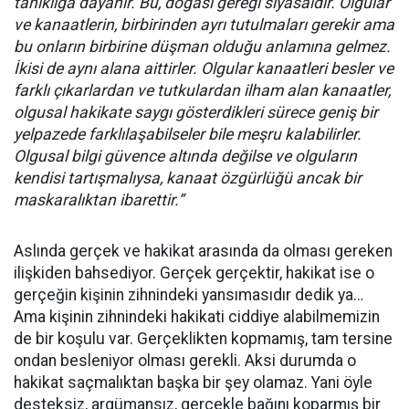
tanıklığa dayanır. Bu, doğası gereği siyasaldır. Olgular
ve kanaatlerin, birbirinden ayrı tutulmaları gerekir ama
bu onların birbirine düşman olduğu anlamına gelmez.
İkisi de aynı alana aittirler. Olgular kanaatleri besler ve
farklı çıkarlardan ve tutkulardan ilham alan kanaatler,
olgusal hakikate saygı gösterdikleri sürece geniş bir
yelpazede farklılaşabilseler bile meşru kalabilirler.
Olgusal bilgi güvence altında değilse ve olguların
kendisi tartışmalıysa, kanaat özgürlüğü ancak bir
maskaralıktan ibarettir.”
Aslında gerçek ve hakikat arasında da olması gereken
ilişkiden bahsediyor. Gerçek gerçektir, hakikat ise o
gerçeğin kişinin zihnindeki yansımasıdır dedik ya…
Ama kişinin zihnindeki hakikati ciddiye alabilmemizin
de bir koşulu var. Gerçeklikten kopmamış, tam tersine
ondan besleniyor olması gerekli. Aksi durumda o
hakikat saçmalıktan başka bir şey olamaz. Yani öyle
desteksiz, argümansız, gerçekle bağını koparmış bir