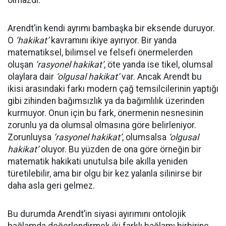
olmazdı.
Arendt’in kendi ayrımı bambaşka bir eksende duruyor.
O
‘hakikat’
kavramını ikiye ayırıyor. Bir yanda
matematiksel, bilimsel ve felsefi önermelerden
oluşan
‘rasyonel hakikat’
, öte yanda ise tikel, olumsal
olaylara dair
‘olgusal hakikat’
var. Ancak Arendt bu
ikisi arasındaki farkı modern çağ temsilcilerinin yaptığı
gibi zihinden bağımsızlık ya da bağımlılık üzerinden
kurmuyor. Onun için bu fark, önermenin nesnesinin
zorunlu ya da olumsal olmasına göre belirleniyor.
Zorunluysa
‘rasyonel hakikat’
, olumsalsa
‘olgusal
hakikat’
oluyor. Bu yüzden de ona göre örneğin bir
matematik hakikati unutulsa bile akılla yeniden
türetilebilir, ama bir olgu bir kez yalanla silinirse bir
daha asla geri gelmez.
Bu durumda Arendt’in siyasi ayırımını ontolojik