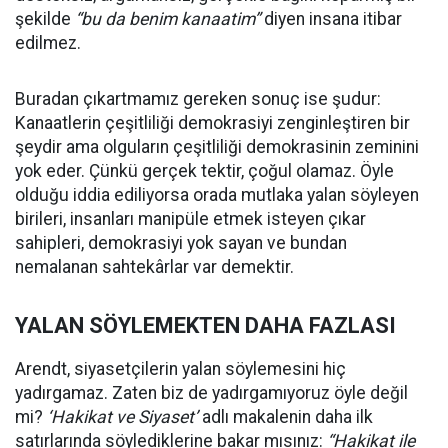
şekilde
“bu da benim kanaatim”
diyen insana itibar
edilmez.
Buradan çıkartmamız gereken sonuç ise şudur:
Kanaatlerin çeşitliliği demokrasiyi zenginleştiren bir
şeydir ama olguların çeşitliliği demokrasinin zeminini
yok eder. Çünkü gerçek tektir, çoğul olamaz. Öyle
olduğu iddia ediliyorsa orada mutlaka yalan söyleyen
birileri, insanları manipüle etmek isteyen çıkar
sahipleri, demokrasiyi yok sayan ve bundan
nemalanan sahtekârlar var demektir.
YALAN SÖYLEMEKTEN DAHA FAZLASI
Arendt, siyasetçilerin yalan söylemesini hiç
yadırgamaz. Zaten biz de yadırgamıyoruz öyle değil
mi?
‘Hakikat ve Siyaset’
adlı makalenin daha ilk
satırlarında söylediklerine bakar mısınız:
“Hakikat ile