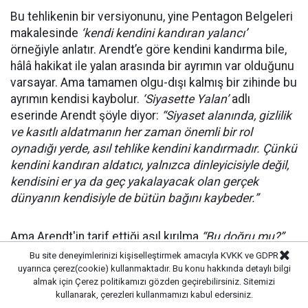
Bu tehlikenin bir versiyonunu, yine Pentagon Belgeleri
makalesinde
‘kendi kendini kandıran yalancı’
örneğiyle anlatır. Arendt’e göre kendini kandırma bile,
hâlâ hakikat ile yalan arasında bir ayrımın var olduğunu
varsayar. Ama tamamen olgu-dışı kalmış bir zihinde bu
ayrımın kendisi kaybolur.
‘Siyasette Yalan’
adlı
eserinde Arendt şöyle diyor:
“Siyaset alanında, gizlilik
ve kasıtlı aldatmanın her zaman önemli bir rol
oynadığı yerde, asıl tehlike kendini kandırmadır. Çünkü
kendini kandıran aldatıcı, yalnızca dinleyicisiyle değil,
kendisini er ya da geç yakalayacak olan gerçek
dünyanın kendisiyle de bütün bağını kaybeder.”
Ama Arendt'in tarif ettiği asıl kırılma
“Bu doğru mu?”
sorusunun yerini
“Ben buna inanmak istiyor muyum?”
Bu site deneyimlerinizi kişiselleştirmek amacıyla KVKK ve GDPR
sorusunun almasıdır. İşte bu kırılma sorgulamayı yok
uyarınca çerez(cookie) kullanmaktadır. Bu konu hakkında detaylı bilgi
almak için
Çerez politikamızı
gözden geçirebilirsiniz. Sitemizi
etmiş ve doğruluk duygusunun aşınmasına neden
kullanarak, çerezleri kullanmamızı kabul edersiniz.
olmuştur.